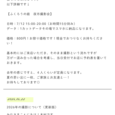
以下詳細です↓
【ふくろうの庭 夜市撮影会】
日時：7/12 15:00-20:00（お時間15分刻み）
データ：1カットデータその場でスマホに納品になります。
価格：800円！お祭り価格です！現金でおつりなくお持ちくださ
い！
基本的にはご来店いただき、そのまま撮影という流れですが
万が一混み合った場合を考慮し、当日受付でお店に予約表を置いて
おきます。
去年の感じですと、４人くらいが定員になります。
夏の思い出に一枚、ご家族とお友達と…！
お待ちしております◎
2026.06.22
2026年の撮影について（更新版）
みなさまこんにちは！木村です。