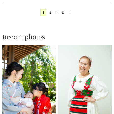
1
2
…
11
>
Recent photos