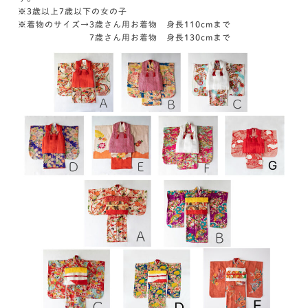
※3歳以上7歳以下の女の子
※着物のサイズ→3歳さん用お着物 身長110cmまで
7歳さん用お着物 身長130cmまで