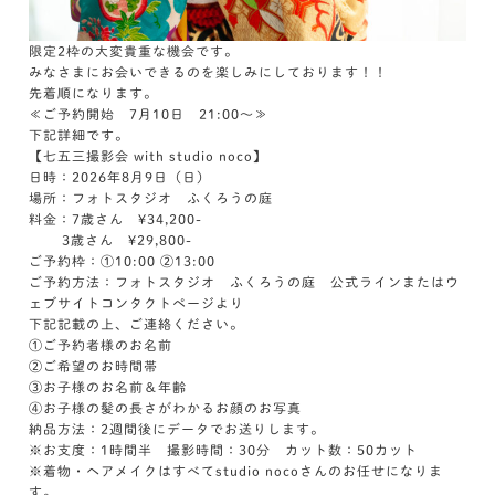
限定2枠の大変貴重な機会です。
みなさまにお会いできるのを楽しみにしております！！
先着順になります。
≪ご予約開始 7月10日 21:00～≫
下記詳細です。
【七五三撮影会 with studio noco】
日時：2026年8月9日（日）
場所：フォトスタジオ ふくろうの庭
料金：7歳さん ¥34,200-
3歳さん ¥29,800-
ご予約枠：①10:00 ②13:00
ご予約方法：フォトスタジオ ふくろうの庭 公式ラインまたはウ
ェブサイトコンタクトページより
下記記載の上、ご連絡ください。
①ご予約者様のお名前
②ご希望のお時間帯
③お子様のお名前＆年齢
④お子様の髪の長さがわかるお顔のお写真
納品方法：2週間後にデータでお送りします。
※お支度：1時間半 撮影時間：30分 カット数：50カット
※着物・ヘアメイクはすべてstudio nocoさんのお任せになりま
す。