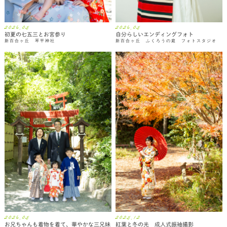
2026.05
2026.05
初夏の七五三とお宮参り
自分らしいエンディングフォト
新百合ヶ丘 琴平神社
新百合ヶ丘 ふくろうの庭 フォトスタジオ
2026.05
2025.12
お兄ちゃんも着物を着て、華やかな三兄妹
紅葉と冬の光 成人式振袖撮影