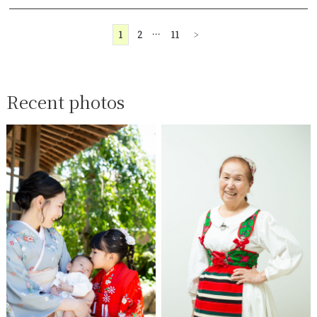
1
2
…
11
>
Recent photos