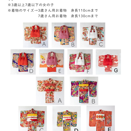
※3歳以上7歳以下の女の子
※着物のサイズ→3歳さん用お着物 身長110cmまで
7歳さん用お着物 身長130cmまで