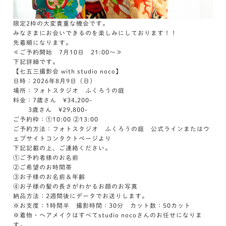
限定2枠の大変貴重な機会です。
みなさまにお会いできるのを楽しみにしております！！
先着順になります。
≪ご予約開始 7月10日 21:00～≫
下記詳細です。
【七五三撮影会 with studio noco】
日時：2026年8月9日（日）
場所：フォトスタジオ ふくろうの庭
料金：7歳さん ¥34,200-
3歳さん ¥29,800-
ご予約枠：①10:00 ②13:00
ご予約方法：フォトスタジオ ふくろうの庭 公式ラインまたはウ
ェブサイトコンタクトページより
下記記載の上、ご連絡ください。
①ご予約者様のお名前
②ご希望のお時間帯
③お子様のお名前＆年齢
④お子様の髪の長さがわかるお顔のお写真
納品方法：2週間後にデータでお送りします。
※お支度：1時間半 撮影時間：30分 カット数：50カット
※着物・ヘアメイクはすべてstudio nocoさんのお任せになりま
す。