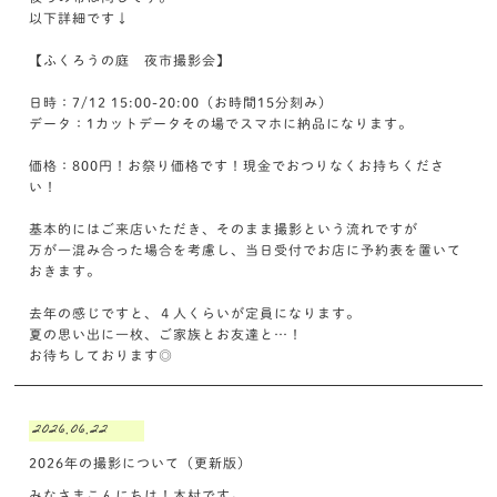
以下詳細です↓
【ふくろうの庭 夜市撮影会】
日時：7/12 15:00-20:00（お時間15分刻み）
データ：1カットデータその場でスマホに納品になります。
価格：800円！お祭り価格です！現金でおつりなくお持ちくださ
い！
基本的にはご来店いただき、そのまま撮影という流れですが
万が一混み合った場合を考慮し、当日受付でお店に予約表を置いて
おきます。
去年の感じですと、４人くらいが定員になります。
夏の思い出に一枚、ご家族とお友達と…！
お待ちしております◎
2026.06.22
2026年の撮影について（更新版）
みなさまこんにちは！木村です。