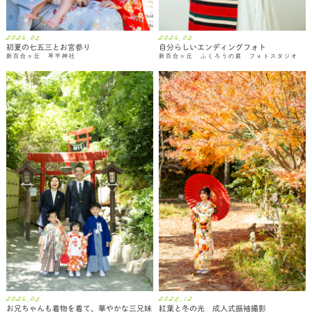
2026.05
2026.05
初夏の七五三とお宮参り
自分らしいエンディングフォト
新百合ヶ丘 琴平神社
新百合ヶ丘 ふくろうの庭 フォトスタジオ
2026.05
2025.12
お兄ちゃんも着物を着て、華やかな三兄妹
紅葉と冬の光 成人式振袖撮影