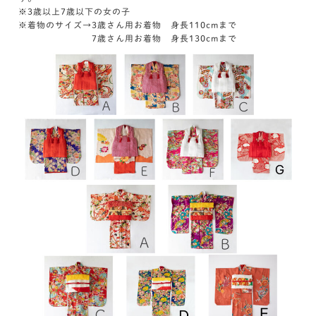
※3歳以上7歳以下の女の子
※着物のサイズ→3歳さん用お着物 身長110cmまで
7歳さん用お着物 身長130cmまで