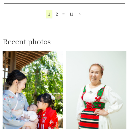
1
2
…
11
>
Recent photos