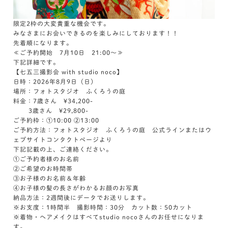
限定2枠の大変貴重な機会です。
みなさまにお会いできるのを楽しみにしております！！
先着順になります。
≪ご予約開始 7月10日 21:00～≫
下記詳細です。
【七五三撮影会 with studio noco】
日時：2026年8月9日（日）
場所：フォトスタジオ ふくろうの庭
料金：7歳さん ¥34,200-
3歳さん ¥29,800-
ご予約枠：①10:00 ②13:00
ご予約方法：フォトスタジオ ふくろうの庭 公式ラインまたはウ
ェブサイトコンタクトページより
下記記載の上、ご連絡ください。
①ご予約者様のお名前
②ご希望のお時間帯
③お子様のお名前＆年齢
④お子様の髪の長さがわかるお顔のお写真
納品方法：2週間後にデータでお送りします。
※お支度：1時間半 撮影時間：30分 カット数：50カット
※着物・ヘアメイクはすべてstudio nocoさんのお任せになりま
す。