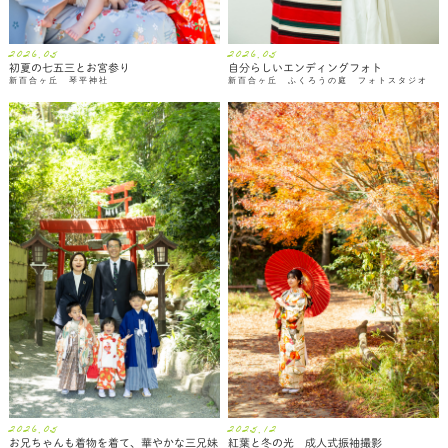
2026.05
2026.05
初夏の七五三とお宮参り
自分らしいエンディングフォト
新百合ヶ丘 琴平神社
新百合ヶ丘 ふくろうの庭 フォトスタジオ
2026.05
2025.12
お兄ちゃんも着物を着て、華やかな三兄妹
紅葉と冬の光 成人式振袖撮影