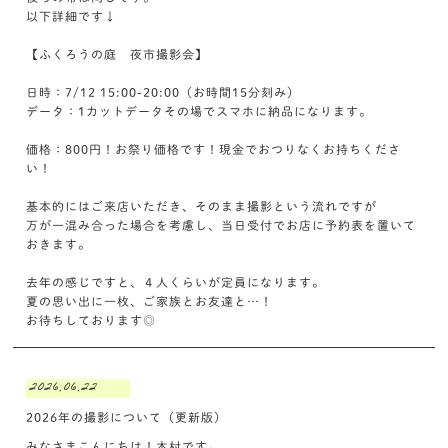
以下詳細です↓
【ふくろうの庭 夜市撮影会】
日時：7/12 15:00-20:00（お時間15分刻み）
データ：1カットデータその場でスマホに納品になります。
価格：800円！お祭り価格です！現金でおつりなくお持ちくださ
い！
基本的にはご来店いただき、そのまま撮影という流れですが
万が一混み合った場合を考慮し、当日受付でお店に予約表を置いて
おきます。
去年の感じですと、４人くらいが定員になります。
夏の思い出に一枚、ご家族とお友達と…！
お待ちしております◎
2026.06.22
2026年の撮影について（更新版）
みなさまこんにちは！木村です。