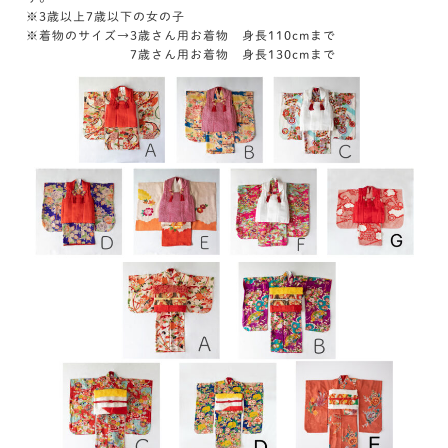
※3歳以上7歳以下の女の子
※着物のサイズ→3歳さん用お着物 身長110cmまで
7歳さん用お着物 身長130cmまで