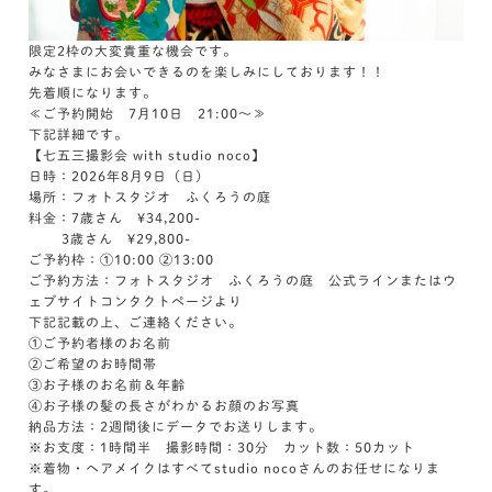
限定2枠の大変貴重な機会です。
みなさまにお会いできるのを楽しみにしております！！
先着順になります。
≪ご予約開始 7月10日 21:00～≫
下記詳細です。
【七五三撮影会 with studio noco】
日時：2026年8月9日（日）
場所：フォトスタジオ ふくろうの庭
料金：7歳さん ¥34,200-
3歳さん ¥29,800-
ご予約枠：①10:00 ②13:00
ご予約方法：フォトスタジオ ふくろうの庭 公式ラインまたはウ
ェブサイトコンタクトページより
下記記載の上、ご連絡ください。
①ご予約者様のお名前
②ご希望のお時間帯
③お子様のお名前＆年齢
④お子様の髪の長さがわかるお顔のお写真
納品方法：2週間後にデータでお送りします。
※お支度：1時間半 撮影時間：30分 カット数：50カット
※着物・ヘアメイクはすべてstudio nocoさんのお任せになりま
す。