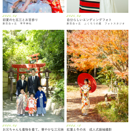
2026.05
2026.05
初夏の七五三とお宮参り
自分らしいエンディングフォト
新百合ヶ丘 琴平神社
新百合ヶ丘 ふくろうの庭 フォトスタジオ
2026.05
2025.12
お兄ちゃんも着物を着て、華やかな三兄妹
紅葉と冬の光 成人式振袖撮影