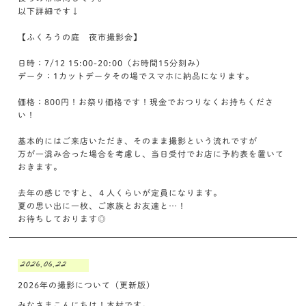
以下詳細です↓
【ふくろうの庭 夜市撮影会】
日時：7/12 15:00-20:00（お時間15分刻み）
データ：1カットデータその場でスマホに納品になります。
価格：800円！お祭り価格です！現金でおつりなくお持ちくださ
い！
基本的にはご来店いただき、そのまま撮影という流れですが
万が一混み合った場合を考慮し、当日受付でお店に予約表を置いて
おきます。
去年の感じですと、４人くらいが定員になります。
夏の思い出に一枚、ご家族とお友達と…！
お待ちしております◎
2026.06.22
2026年の撮影について（更新版）
みなさまこんにちは！木村です。