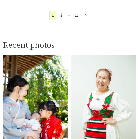
1
2
…
11
>
Recent photos