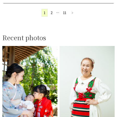
1
2
…
11
>
Recent photos