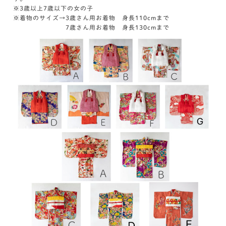
※3歳以上7歳以下の女の子
※着物のサイズ→3歳さん用お着物 身長110cmまで
7歳さん用お着物 身長130cmまで