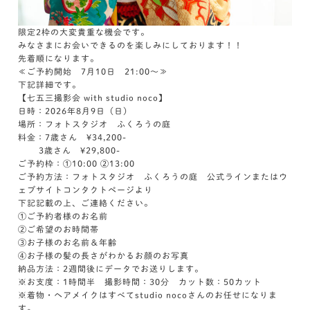
限定2枠の大変貴重な機会です。
みなさまにお会いできるのを楽しみにしております！！
先着順になります。
≪ご予約開始 7月10日 21:00～≫
下記詳細です。
【七五三撮影会 with studio noco】
日時：2026年8月9日（日）
場所：フォトスタジオ ふくろうの庭
料金：7歳さん ¥34,200-
3歳さん ¥29,800-
ご予約枠：①10:00 ②13:00
ご予約方法：フォトスタジオ ふくろうの庭 公式ラインまたはウ
ェブサイトコンタクトページより
下記記載の上、ご連絡ください。
①ご予約者様のお名前
②ご希望のお時間帯
③お子様のお名前＆年齢
④お子様の髪の長さがわかるお顔のお写真
納品方法：2週間後にデータでお送りします。
※お支度：1時間半 撮影時間：30分 カット数：50カット
※着物・ヘアメイクはすべてstudio nocoさんのお任せになりま
す。