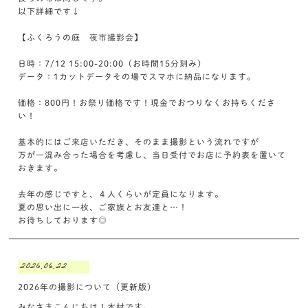
以下詳細です↓
【ふくろうの庭 夜市撮影会】
日時：7/12 15:00-20:00（お時間15分刻み）
データ：1カットデータその場でスマホに納品になります。
価格：800円！お祭り価格です！現金でおつりなくお持ちくださ
い！
基本的にはご来店いただき、そのまま撮影という流れですが
万が一混み合った場合を考慮し、当日受付でお店に予約表を置いて
おきます。
去年の感じですと、４人くらいが定員になります。
夏の思い出に一枚、ご家族とお友達と…！
お待ちしております◎
2026.06.22
2026年の撮影について（更新版）
みなさまこんにちは！木村です。