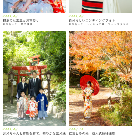
2026.05
2026.05
初夏の七五三とお宮参り
自分らしいエンディングフォト
新百合ヶ丘 琴平神社
新百合ヶ丘 ふくろうの庭 フォトスタジオ
2026.05
2025.12
お兄ちゃんも着物を着て、華やかな三兄妹
紅葉と冬の光 成人式振袖撮影