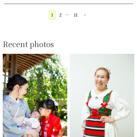
1
2
…
11
>
Recent photos