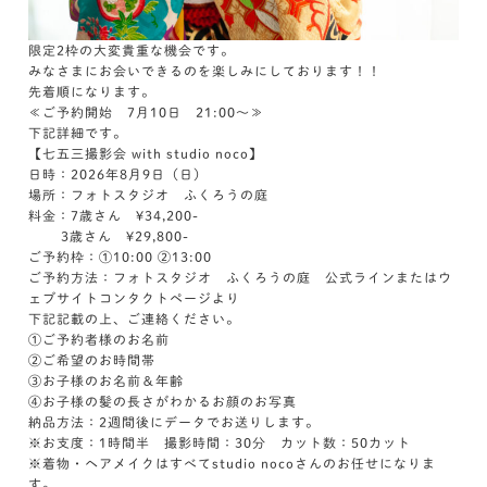
限定2枠の大変貴重な機会です。
みなさまにお会いできるのを楽しみにしております！！
先着順になります。
≪ご予約開始 7月10日 21:00～≫
下記詳細です。
【七五三撮影会 with studio noco】
日時：2026年8月9日（日）
場所：フォトスタジオ ふくろうの庭
料金：7歳さん ¥34,200-
3歳さん ¥29,800-
ご予約枠：①10:00 ②13:00
ご予約方法：フォトスタジオ ふくろうの庭 公式ラインまたはウ
ェブサイトコンタクトページより
下記記載の上、ご連絡ください。
①ご予約者様のお名前
②ご希望のお時間帯
③お子様のお名前＆年齢
④お子様の髪の長さがわかるお顔のお写真
納品方法：2週間後にデータでお送りします。
※お支度：1時間半 撮影時間：30分 カット数：50カット
※着物・ヘアメイクはすべてstudio nocoさんのお任せになりま
す。