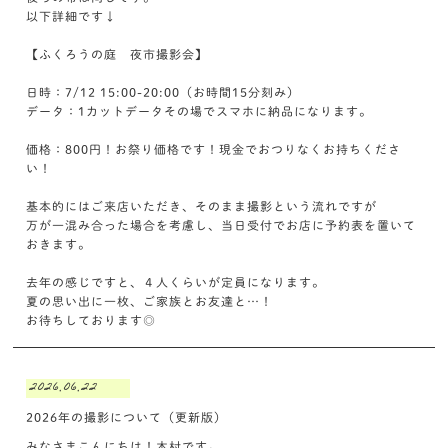
以下詳細です↓
【ふくろうの庭 夜市撮影会】
日時：7/12 15:00-20:00（お時間15分刻み）
データ：1カットデータその場でスマホに納品になります。
価格：800円！お祭り価格です！現金でおつりなくお持ちくださ
い！
基本的にはご来店いただき、そのまま撮影という流れですが
万が一混み合った場合を考慮し、当日受付でお店に予約表を置いて
おきます。
去年の感じですと、４人くらいが定員になります。
夏の思い出に一枚、ご家族とお友達と…！
お待ちしております◎
2026.06.22
2026年の撮影について（更新版）
みなさまこんにちは！木村です。