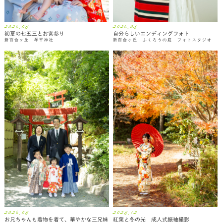
2026.05
2026.05
初夏の七五三とお宮参り
自分らしいエンディングフォト
新百合ヶ丘 琴平神社
新百合ヶ丘 ふくろうの庭 フォトスタジオ
2026.05
2025.12
お兄ちゃんも着物を着て、華やかな三兄妹
紅葉と冬の光 成人式振袖撮影