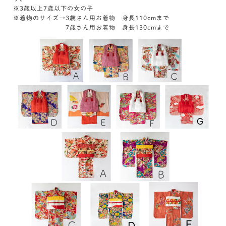
※3歳以上7歳以下の女の子
※着物のサイズ→3歳さん用お着物 身長110cmまで
7歳さん用お着物 身長130cmまで