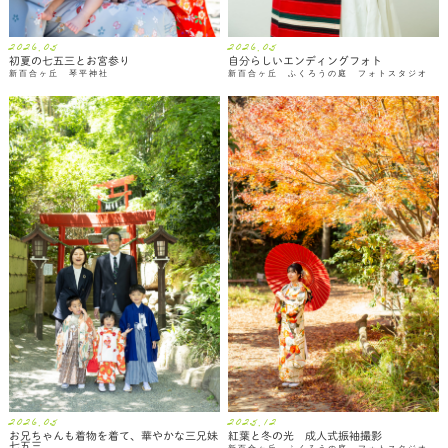
2026.05
2026.05
初夏の七五三とお宮参り
自分らしいエンディングフォト
新百合ヶ丘 琴平神社
新百合ヶ丘 ふくろうの庭 フォトスタジオ
2026.05
2025.12
お兄ちゃんも着物を着て、華やかな三兄妹
紅葉と冬の光 成人式振袖撮影
七五三