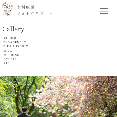
Gallery
STUDIO
ENGAGEMENT
KIDS & FAMILY
成人式
WEDDING
OTHERS
ALL