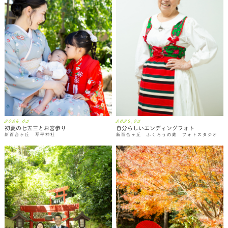
2026.05
2026.05
初夏の七五三とお宮参り
自分らしいエンディングフォト
新百合ヶ丘 琴平神社
新百合ヶ丘 ふくろうの庭 フォトスタジオ