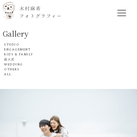
Gallery
STUDIO
ENGAGEMENT
KIDS & FAMILY
成人式
WEDDING
OTHERS
ALL