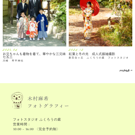
2026.05
2025.12
お兄ちゃんも着物を着て、華やかな三兄妹
紅葉と冬の光 成人式振袖撮影
七五三
新百合ヶ丘 ふくろうの庭 フォトスタジオ
川崎 琴平神社
more >
フォトスタジオ ふくろうの庭
営業時間 :
10:00 - 16:00 〈完全予約制〉