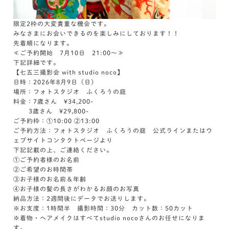
限定2枠の大変貴重な機会です。
みなさまにお会いできるのを楽しみにしております！！
先着順になります。
≪ご予約開始 7月10日 21:00～≫
下記詳細です。
【七五三撮影会 with studio noco】
日時：2026年8月9日（日）
場所：フォトスタジオ ふくろうの庭
料金：7歳さん ¥34,200-
3歳さん ¥29,800-
ご予約枠：①10:00 ②13:00
ご予約方法：フォトスタジオ ふくろうの庭 公式ラインまたはウ
ェブサイトコンタクトページより
下記記載の上、ご連絡ください。
①ご予約者様のお名前
②ご希望のお時間帯
③お子様のお名前＆年齢
④お子様の髪の長さがわかるお顔のお写真
納品方法：2週間後にデータでお送りします。
※お支度：1時間半 撮影時間：30分 カット数：50カット
※着物・ヘアメイクはすべてstudio nocoさんのお任せになりま
す。