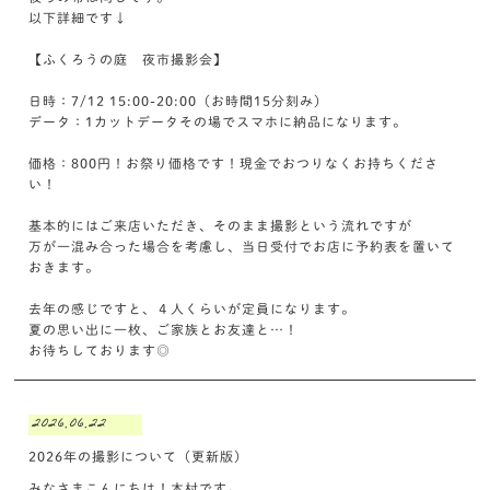
以下詳細です↓
【ふくろうの庭 夜市撮影会】
日時：7/12 15:00-20:00（お時間15分刻み）
データ：1カットデータその場でスマホに納品になります。
価格：800円！お祭り価格です！現金でおつりなくお持ちくださ
い！
基本的にはご来店いただき、そのまま撮影という流れですが
万が一混み合った場合を考慮し、当日受付でお店に予約表を置いて
おきます。
去年の感じですと、４人くらいが定員になります。
夏の思い出に一枚、ご家族とお友達と…！
お待ちしております◎
2026.06.22
2026年の撮影について（更新版）
みなさまこんにちは！木村です。