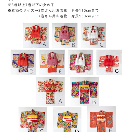
※3歳以上7歳以下の女の子
※着物のサイズ→3歳さん用お着物 身長110cmまで
7歳さん用お着物 身長130cmまで