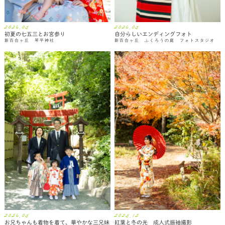
2026.05
2026.05
初夏の七五三とお宮参り
自分らしいエンディングフォト
新百合ヶ丘 琴平神社
新百合ヶ丘 ふくろうの庭 フォトスタジオ
2026.05
2025.12
お兄ちゃんも着物を着て、華やかな三兄妹
紅葉と冬の光 成人式振袖撮影