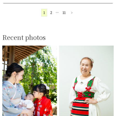
1
2
…
11
>
Recent photos