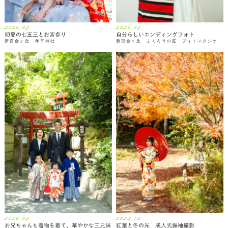
2026.05
2026.05
初夏の七五三とお宮参り
自分らしいエンディングフォト
新百合ヶ丘 琴平神社
新百合ヶ丘 ふくろうの庭 フォトスタジオ
2026.05
2025.12
お兄ちゃんも着物を着て、華やかな三兄妹
紅葉と冬の光 成人式振袖撮影