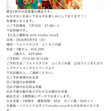
限定2枠の大変貴重な機会です。
みなさまにお会いできるのを楽しみにしております！！
先着順になります。
≪ご予約開始 7月10日 21:00～≫
下記詳細です。
【七五三撮影会 with studio noco】
日時：2026年8月9日（日）
場所：フォトスタジオ ふくろうの庭
料金：7歳さん ¥34,200-
3歳さん ¥29,800-
ご予約枠：①10:00 ②13:00
ご予約方法：フォトスタジオ ふくろうの庭 公式ラインまたはウ
ェブサイトコンタクトページより
下記記載の上、ご連絡ください。
①ご予約者様のお名前
②ご希望のお時間帯
③お子様のお名前＆年齢
④お子様の髪の長さがわかるお顔のお写真
納品方法：2週間後にデータでお送りします。
※お支度：1時間半 撮影時間：30分 カット数：50カット
※着物・ヘアメイクはすべてstudio nocoさんのお任せになりま
す。