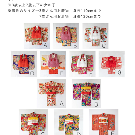
※3歳以上7歳以下の女の子
※着物のサイズ→3歳さん用お着物 身長110cmまで
7歳さん用お着物 身長130cmまで