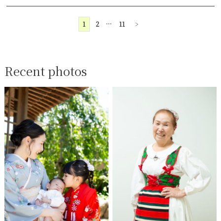
1
2
…
11
>
Recent photos