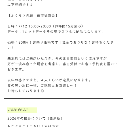
以下詳細です↓
【ふくろうの庭 夜市撮影会】
日時：7/12 15:00-20:00（お時間15分刻み）
データ：1カットデータその場でスマホに納品になります。
価格：800円！お祭り価格です！現金でおつりなくお持ちくださ
い！
基本的にはご来店いただき、そのまま撮影という流れですが
万が一混み合った場合を考慮し、当日受付でお店に予約表を置いて
おきます。
去年の感じですと、４人くらいが定員になります。
夏の思い出に一枚、ご家族とお友達と…！
お待ちしております◎
2026.06.22
2026年の撮影について（更新版）
みなさまこんにちは！木村です。