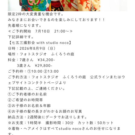
限定2枠の大変貴重な機会です。
みなさまにお会いできるのを楽しみにしております！！
先着順になります。
≪ご予約開始 7月10日 21:00～≫
下記詳細です。
【七五三撮影会 with studio noco】
日時：2026年8月9日（日）
場所：フォトスタジオ ふくろうの庭
料金：7歳さん ¥34,200-
3歳さん ¥29,800-
ご予約枠：①10:00 ②13:00
ご予約方法：フォトスタジオ ふくろうの庭 公式ラインまたはウ
ェブサイトコンタクトページより
下記記載の上、ご連絡ください。
①ご予約者様のお名前
②ご希望のお時間帯
③お子様のお名前＆年齢
④お子様の髪の長さがわかるお顔のお写真
納品方法：2週間後にデータでお送りします。
※お支度：1時間半 撮影時間：30分 カット数：50カット
※着物・ヘアメイクはすべてstudio nocoさんのお任せになりま
す。