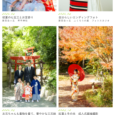
2026.05
2026.05
初夏の七五三とお宮参り
自分らしいエンディングフォト
新百合ヶ丘 琴平神社
新百合ヶ丘 ふくろうの庭 フォトスタジオ
2026.05
2025.12
お兄ちゃんも着物を着て、華やかな三兄妹
紅葉と冬の光 成人式振袖撮影