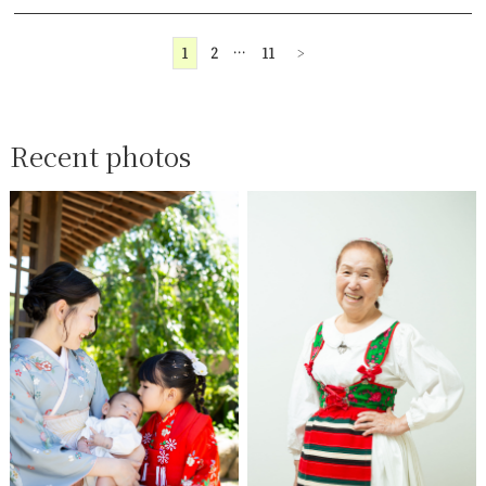
1
2
…
11
>
Recent photos