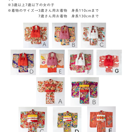
※3歳以上7歳以下の女の子
※着物のサイズ→3歳さん用お着物 身長110cmまで
7歳さん用お着物 身長130cmまで