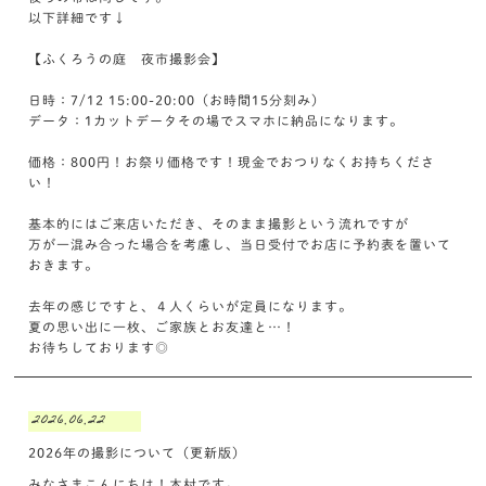
以下詳細です↓
【ふくろうの庭 夜市撮影会】
日時：7/12 15:00-20:00（お時間15分刻み）
データ：1カットデータその場でスマホに納品になります。
価格：800円！お祭り価格です！現金でおつりなくお持ちくださ
い！
基本的にはご来店いただき、そのまま撮影という流れですが
万が一混み合った場合を考慮し、当日受付でお店に予約表を置いて
おきます。
去年の感じですと、４人くらいが定員になります。
夏の思い出に一枚、ご家族とお友達と…！
お待ちしております◎
2026.06.22
2026年の撮影について（更新版）
みなさまこんにちは！木村です。