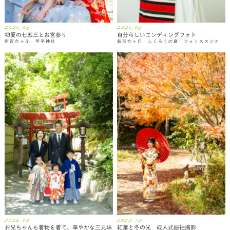
2026.05
2026.05
初夏の七五三とお宮参り
自分らしいエンディングフォト
新百合ヶ丘 琴平神社
新百合ヶ丘 ふくろうの庭 フォトスタジオ
2026.05
2025.12
お兄ちゃんも着物を着て、華やかな三兄妹
紅葉と冬の光 成人式振袖撮影