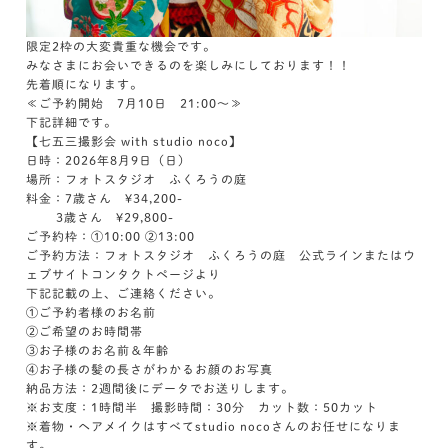
限定2枠の大変貴重な機会です。
みなさまにお会いできるのを楽しみにしております！！
先着順になります。
≪ご予約開始 7月10日 21:00～≫
下記詳細です。
【七五三撮影会 with studio noco】
日時：2026年8月9日（日）
場所：フォトスタジオ ふくろうの庭
料金：7歳さん ¥34,200-
3歳さん ¥29,800-
ご予約枠：①10:00 ②13:00
ご予約方法：フォトスタジオ ふくろうの庭 公式ラインまたはウ
ェブサイトコンタクトページより
下記記載の上、ご連絡ください。
①ご予約者様のお名前
②ご希望のお時間帯
③お子様のお名前＆年齢
④お子様の髪の長さがわかるお顔のお写真
納品方法：2週間後にデータでお送りします。
※お支度：1時間半 撮影時間：30分 カット数：50カット
※着物・ヘアメイクはすべてstudio nocoさんのお任せになりま
す。