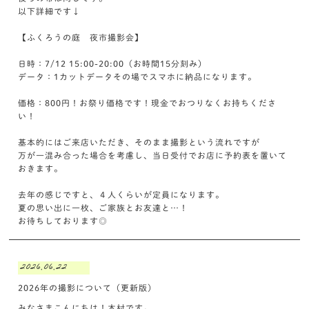
以下詳細です↓
【ふくろうの庭 夜市撮影会】
日時：7/12 15:00-20:00（お時間15分刻み）
データ：1カットデータその場でスマホに納品になります。
価格：800円！お祭り価格です！現金でおつりなくお持ちくださ
い！
基本的にはご来店いただき、そのまま撮影という流れですが
万が一混み合った場合を考慮し、当日受付でお店に予約表を置いて
おきます。
去年の感じですと、４人くらいが定員になります。
夏の思い出に一枚、ご家族とお友達と…！
お待ちしております◎
2026.06.22
2026年の撮影について（更新版）
みなさまこんにちは！木村です。