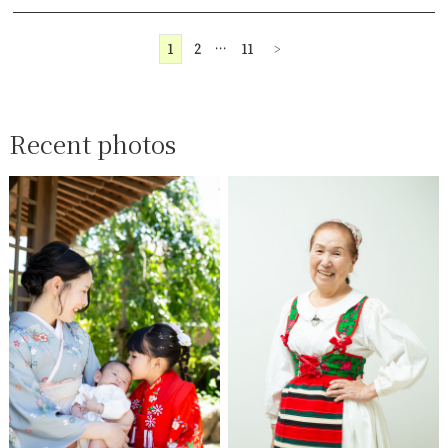
1
2
…
11
>
Recent photos