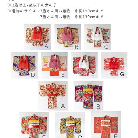
※3歳以上7歳以下の女の子
※着物のサイズ→3歳さん用お着物 身長110cmまで
7歳さん用お着物 身長130cmまで