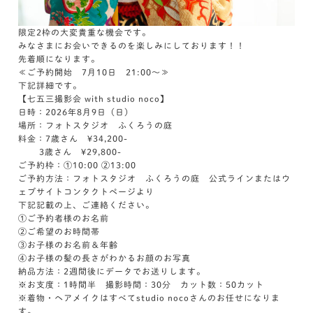
限定2枠の大変貴重な機会です。
みなさまにお会いできるのを楽しみにしております！！
先着順になります。
≪ご予約開始 7月10日 21:00～≫
下記詳細です。
【七五三撮影会 with studio noco】
日時：2026年8月9日（日）
場所：フォトスタジオ ふくろうの庭
料金：7歳さん ¥34,200-
3歳さん ¥29,800-
ご予約枠：①10:00 ②13:00
ご予約方法：フォトスタジオ ふくろうの庭 公式ラインまたはウ
ェブサイトコンタクトページより
下記記載の上、ご連絡ください。
①ご予約者様のお名前
②ご希望のお時間帯
③お子様のお名前＆年齢
④お子様の髪の長さがわかるお顔のお写真
納品方法：2週間後にデータでお送りします。
※お支度：1時間半 撮影時間：30分 カット数：50カット
※着物・ヘアメイクはすべてstudio nocoさんのお任せになりま
す。