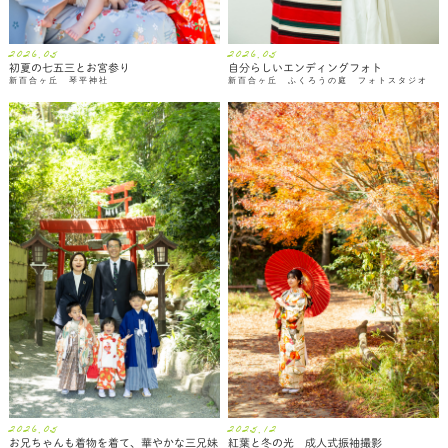
2026.05
2026.05
初夏の七五三とお宮参り
自分らしいエンディングフォト
新百合ヶ丘 琴平神社
新百合ヶ丘 ふくろうの庭 フォトスタジオ
2026.05
2025.12
お兄ちゃんも着物を着て、華やかな三兄妹
紅葉と冬の光 成人式振袖撮影