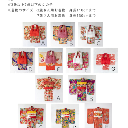
※3歳以上7歳以下の女の子
※着物のサイズ→3歳さん用お着物 身長110cmまで
7歳さん用お着物 身長130cmまで