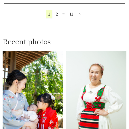
1
2
…
11
>
Recent photos