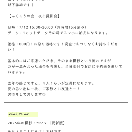
以下詳細です↓
【ふくろうの庭 夜市撮影会】
日時：7/12 15:00-20:00（お時間15分刻み）
データ：1カットデータその場でスマホに納品になります。
価格：800円！お祭り価格です！現金でおつりなくお持ちくださ
い！
基本的にはご来店いただき、そのまま撮影という流れですが
万が一混み合った場合を考慮し、当日受付でお店に予約表を置いて
おきます。
去年の感じですと、４人くらいが定員になります。
夏の思い出に一枚、ご家族とお友達と…！
お待ちしております◎
2026.06.22
2026年の撮影について（更新版）
みなさまこんにちは！木村です。