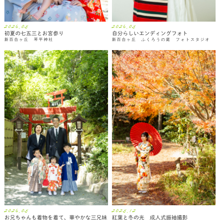
2026.05
2026.05
初夏の七五三とお宮参り
自分らしいエンディングフォト
新百合ヶ丘 琴平神社
新百合ヶ丘 ふくろうの庭 フォトスタジオ
2026.05
2025.12
お兄ちゃんも着物を着て、華やかな三兄妹
紅葉と冬の光 成人式振袖撮影