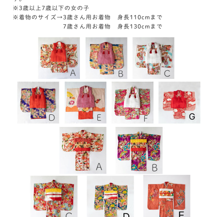
※3歳以上7歳以下の女の子
※着物のサイズ→3歳さん用お着物 身長110cmまで
7歳さん用お着物 身長130cmまで