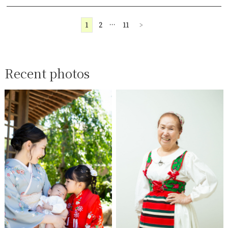
1
2
…
11
>
Recent photos