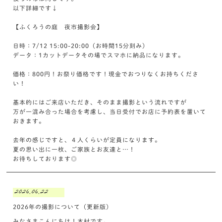
以下詳細です↓
【ふくろうの庭 夜市撮影会】
日時：7/12 15:00-20:00（お時間15分刻み）
データ：1カットデータその場でスマホに納品になります。
価格：800円！お祭り価格です！現金でおつりなくお持ちくださ
い！
基本的にはご来店いただき、そのまま撮影という流れですが
万が一混み合った場合を考慮し、当日受付でお店に予約表を置いて
おきます。
去年の感じですと、４人くらいが定員になります。
夏の思い出に一枚、ご家族とお友達と…！
お待ちしております◎
2026.06.22
2026年の撮影について（更新版）
みなさまこんにちは！木村です。