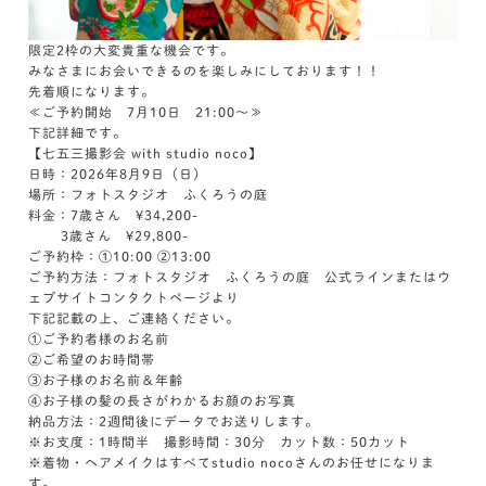
限定2枠の大変貴重な機会です。
みなさまにお会いできるのを楽しみにしております！！
先着順になります。
≪ご予約開始 7月10日 21:00～≫
下記詳細です。
【七五三撮影会 with studio noco】
日時：2026年8月9日（日）
場所：フォトスタジオ ふくろうの庭
料金：7歳さん ¥34,200-
3歳さん ¥29,800-
ご予約枠：①10:00 ②13:00
ご予約方法：フォトスタジオ ふくろうの庭 公式ラインまたはウ
ェブサイトコンタクトページより
下記記載の上、ご連絡ください。
①ご予約者様のお名前
②ご希望のお時間帯
③お子様のお名前＆年齢
④お子様の髪の長さがわかるお顔のお写真
納品方法：2週間後にデータでお送りします。
※お支度：1時間半 撮影時間：30分 カット数：50カット
※着物・ヘアメイクはすべてstudio nocoさんのお任せになりま
す。