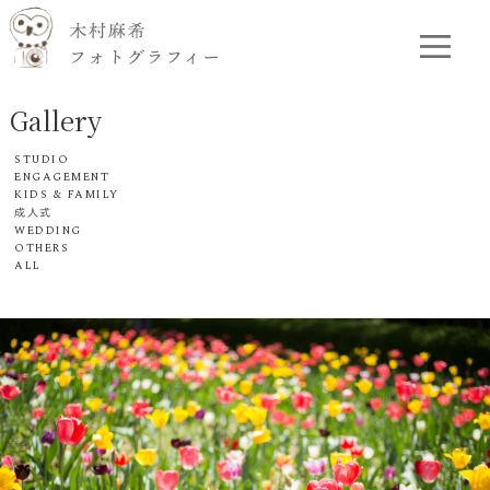
Gallery
STUDIO
ENGAGEMENT
KIDS & FAMILY
成人式
WEDDING
OTHERS
ALL