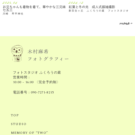
2026.05
2025.12
お兄ちゃんも着物を着て、華やかな三兄妹
紅葉と冬の光 成人式振袖撮影
七五三
新百合ヶ丘 ふくろうの庭 フォトスタジオ
川崎 琴平神社
more >
フォトスタジオ ふくろうの庭
営業時間 :
10:00 - 16:00 〈完全予約制〉
電話番号 :
090-7271-8215
TOP
STUDIO
MEMORY OF “TWO”