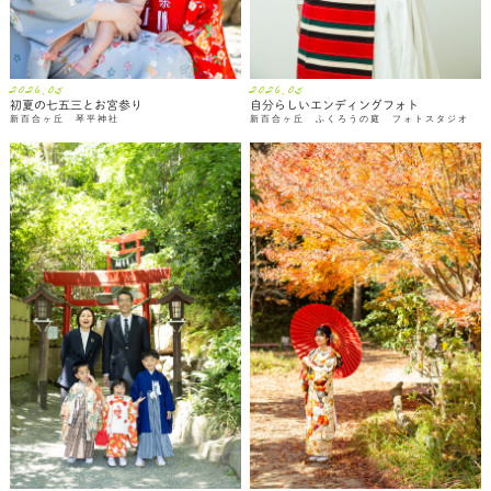
2026.05
2026.05
初夏の七五三とお宮参り
自分らしいエンディングフォト
新百合ヶ丘 琴平神社
新百合ヶ丘 ふくろうの庭 フォトスタジオ