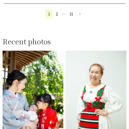
1
2
…
11
>
Recent photos