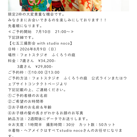
限定2枠の大変貴重な機会です。
みなさまにお会いできるのを楽しみにしております！！
先着順になります。
≪ご予約開始 7月10日 21:00～≫
下記詳細です。
【七五三撮影会 with studio noco】
日時：2026年8月9日（日）
場所：フォトスタジオ ふくろうの庭
料金：7歳さん ¥34,200-
3歳さん ¥29,800-
ご予約枠：①10:00 ②13:00
ご予約方法：フォトスタジオ ふくろうの庭 公式ラインまたはウ
ェブサイトコンタクトページより
下記記載の上、ご連絡ください。
①ご予約者様のお名前
②ご希望のお時間帯
③お子様のお名前＆年齢
④お子様の髪の長さがわかるお顔のお写真
納品方法：2週間後にデータでお送りします。
※お支度：1時間半 撮影時間：30分 カット数：50カット
※着物・ヘアメイクはすべてstudio nocoさんのお任せになりま
す。