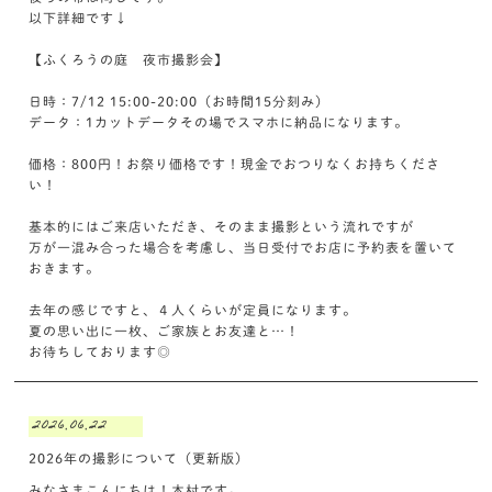
以下詳細です↓
【ふくろうの庭 夜市撮影会】
日時：7/12 15:00-20:00（お時間15分刻み）
データ：1カットデータその場でスマホに納品になります。
価格：800円！お祭り価格です！現金でおつりなくお持ちくださ
い！
基本的にはご来店いただき、そのまま撮影という流れですが
万が一混み合った場合を考慮し、当日受付でお店に予約表を置いて
おきます。
去年の感じですと、４人くらいが定員になります。
夏の思い出に一枚、ご家族とお友達と…！
お待ちしております◎
2026.06.22
2026年の撮影について（更新版）
みなさまこんにちは！木村です。