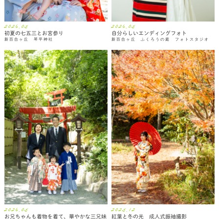
2026.05
2026.05
初夏の七五三とお宮参り
自分らしいエンディングフォト
新百合ヶ丘 琴平神社
新百合ヶ丘 ふくろうの庭 フォトスタジオ
2026.05
2025.12
お兄ちゃんも着物を着て、華やかな三兄妹
紅葉と冬の光 成人式振袖撮影