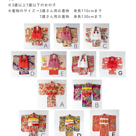
※3歳以上7歳以下の女の子
※着物のサイズ→3歳さん用お着物 身長110cmまで
7歳さん用お着物 身長130cmまで