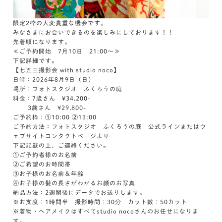
限定2枠の大変貴重な機会です。
みなさまにお会いできるのを楽しみにしております！！
先着順になります。
≪ご予約開始 7月10日 21:00～≫
下記詳細です。
【七五三撮影会 with studio noco】
日時：2026年8月9日（日）
場所：フォトスタジオ ふくろうの庭
料金：7歳さん ¥34,200-
3歳さん ¥29,800-
ご予約枠：①10:00 ②13:00
ご予約方法：フォトスタジオ ふくろうの庭 公式ラインまたはウ
ェブサイトコンタクトページより
下記記載の上、ご連絡ください。
①ご予約者様のお名前
②ご希望のお時間帯
③お子様のお名前＆年齢
④お子様の髪の長さがわかるお顔のお写真
納品方法：2週間後にデータでお送りします。
※お支度：1時間半 撮影時間：30分 カット数：50カット
※着物・ヘアメイクはすべてstudio nocoさんのお任せになりま
す。