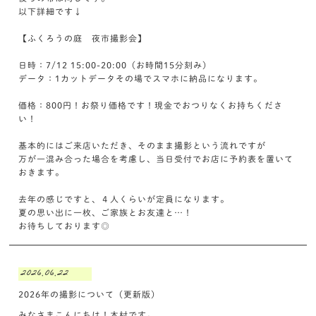
以下詳細です↓
【ふくろうの庭 夜市撮影会】
日時：7/12 15:00-20:00（お時間15分刻み）
データ：1カットデータその場でスマホに納品になります。
価格：800円！お祭り価格です！現金でおつりなくお持ちくださ
い！
基本的にはご来店いただき、そのまま撮影という流れですが
万が一混み合った場合を考慮し、当日受付でお店に予約表を置いて
おきます。
去年の感じですと、４人くらいが定員になります。
夏の思い出に一枚、ご家族とお友達と…！
お待ちしております◎
2026.06.22
2026年の撮影について（更新版）
みなさまこんにちは！木村です。