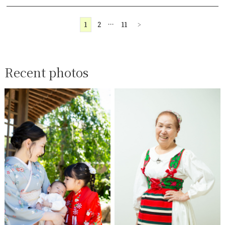
1
2
…
11
>
Recent photos