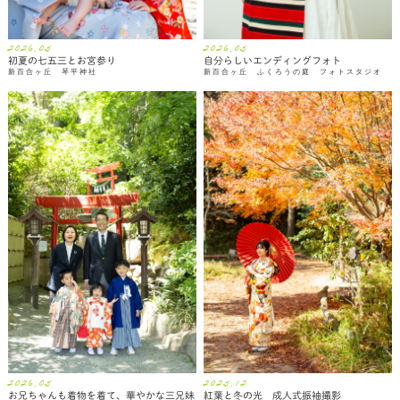
2026.05
2026.05
初夏の七五三とお宮参り
自分らしいエンディングフォト
新百合ヶ丘 琴平神社
新百合ヶ丘 ふくろうの庭 フォトスタジオ
2026.05
2025.12
お兄ちゃんも着物を着て、華やかな三兄妹
紅葉と冬の光 成人式振袖撮影