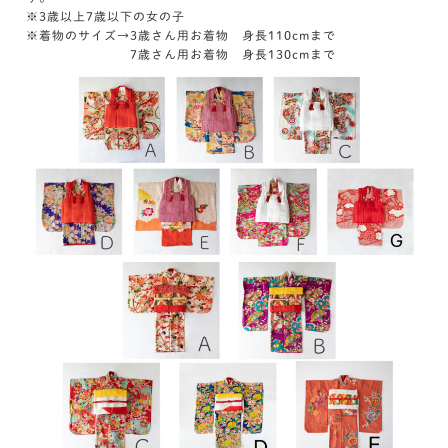
※3歳以上7歳以下の女の子
※着物のサイズ→3歳さん用お着物 身長110cmまで
7歳さん用お着物 身長130cmまで