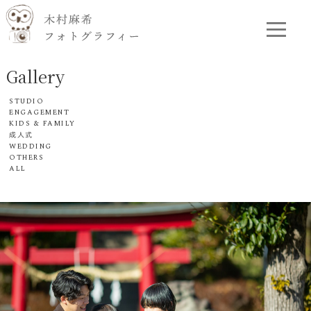
Gallery
STUDIO
ENGAGEMENT
KIDS & FAMILY
成人式
WEDDING
OTHERS
ALL