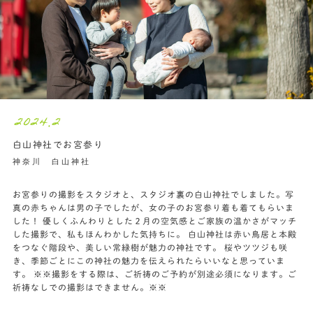
2024.2
白山神社でお宮参り
神奈川 白山神社
お宮参りの撮影をスタジオと、スタジオ裏の白山神社でしました。写
真の赤ちゃんは男の子でしたが、女の子のお宮参り着も着てもらいま
した！ 優しくふんわりとした２月の空気感とご家族の温かさがマッチ
した撮影で、私もほんわかした気持ちに。 白山神社は赤い鳥居と本殿
をつなぐ階段や、美しい常緑樹が魅力の神社です。 桜やツツジも咲
き、季節ごとにこの神社の魅力を伝えられたらいいなと思っていま
す。 ※※撮影をする際は、ご祈祷のご予約が別途必須になります。ご
祈祷なしでの撮影はできません。※※