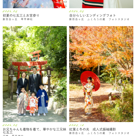
2026.05
2026.05
初夏の七五三とお宮参り
自分らしいエンディングフォト
新百合ヶ丘 琴平神社
新百合ヶ丘 ふくろうの庭 フォトスタジオ
2026.05
2025.12
お兄ちゃんも着物を着て、華やかな三兄妹
紅葉と冬の光 成人式振袖撮影
七五三
新百合ヶ丘 ふくろうの庭 フォトスタジオ