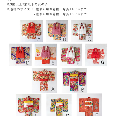
※3歳以上7歳以下の女の子
※着物のサイズ→3歳さん用お着物 身長110cmまで
7歳さん用お着物 身長130cmまで