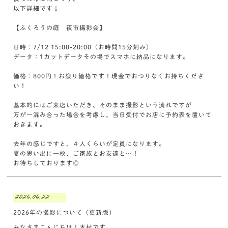
以下詳細です↓
【ふくろうの庭 夜市撮影会】
日時：7/12 15:00-20:00（お時間15分刻み）
データ：1カットデータその場でスマホに納品になります。
価格：800円！お祭り価格です！現金でおつりなくお持ちくださ
い！
基本的にはご来店いただき、そのまま撮影という流れですが
万が一混み合った場合を考慮し、当日受付でお店に予約表を置いて
おきます。
去年の感じですと、４人くらいが定員になります。
夏の思い出に一枚、ご家族とお友達と…！
お待ちしております◎
2026.06.22
2026年の撮影について（更新版）
みなさまこんにちは！木村です。