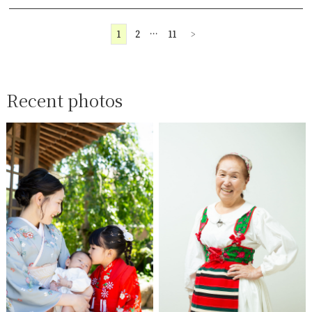
1
2
…
11
>
Recent photos