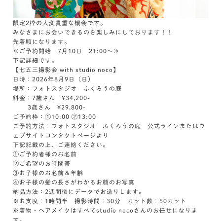
限定2枠の大変貴重な機会です。
みなさまにお会いできるのを楽しみにしております！！
先着順になります。
≪ご予約開始 7月10日 21:00～≫
下記詳細です。
【七五三撮影会 with studio noco】
日時：2026年8月9日（日）
場所：フォトスタジオ ふくろうの庭
料金：7歳さん ¥34,200-
3歳さん ¥29,800-
ご予約枠：①10:00 ②13:00
ご予約方法：フォトスタジオ ふくろうの庭 公式ラインまたはウ
ェブサイトコンタクトページより
下記記載の上、ご連絡ください。
①ご予約者様のお名前
②ご希望のお時間帯
③お子様のお名前＆年齢
④お子様の髪の長さがわかるお顔のお写真
納品方法：2週間後にデータでお送りします。
※お支度：1時間半 撮影時間：30分 カット数：50カット
※着物・ヘアメイクはすべてstudio nocoさんのお任せになりま
す。