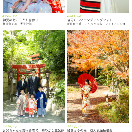
2026.05
2026.05
初夏の七五三とお宮参り
自分らしいエンディングフォト
新百合ヶ丘 琴平神社
新百合ヶ丘 ふくろうの庭 フォトスタジオ
2026.05
2025.12
お兄ちゃんも着物を着て、華やかな三兄妹
紅葉と冬の光 成人式振袖撮影