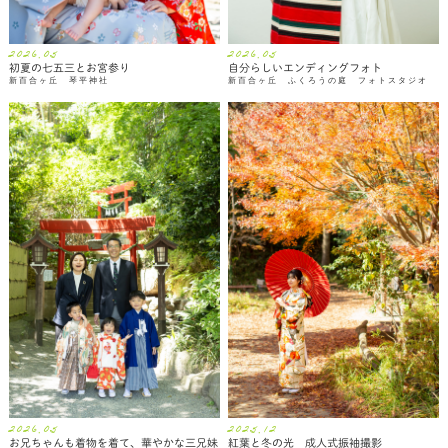
2026.05
2026.05
初夏の七五三とお宮参り
自分らしいエンディングフォト
新百合ヶ丘 琴平神社
新百合ヶ丘 ふくろうの庭 フォトスタジオ
2026.05
2025.12
お兄ちゃんも着物を着て、華やかな三兄妹
紅葉と冬の光 成人式振袖撮影