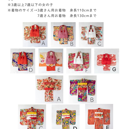
※3歳以上7歳以下の女の子
※着物のサイズ→3歳さん用お着物 身長110cmまで
7歳さん用お着物 身長130cmまで