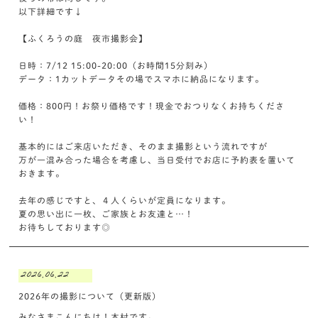
以下詳細です↓
【ふくろうの庭 夜市撮影会】
日時：7/12 15:00-20:00（お時間15分刻み）
データ：1カットデータその場でスマホに納品になります。
価格：800円！お祭り価格です！現金でおつりなくお持ちくださ
い！
基本的にはご来店いただき、そのまま撮影という流れですが
万が一混み合った場合を考慮し、当日受付でお店に予約表を置いて
おきます。
去年の感じですと、４人くらいが定員になります。
夏の思い出に一枚、ご家族とお友達と…！
お待ちしております◎
2026.06.22
2026年の撮影について（更新版）
みなさまこんにちは！木村です。