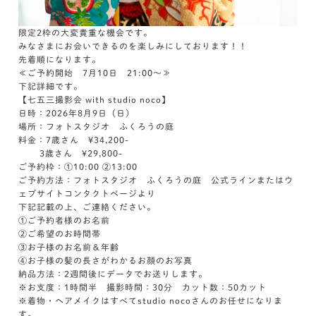
限定2枠の大変貴重な機会です。
みなさまにお会いできるのを楽しみにしております！！
先着順になります。
≪ご予約開始 7月10日 21:00～≫
下記詳細です。
【七五三撮影会 with studio noco】
日時：2026年8月9日（日）
場所：フォトスタジオ ふくろうの庭
料金：7歳さん ¥34,200-
3歳さん ¥29,800-
ご予約枠：①10:00 ②13:00
ご予約方法：フォトスタジオ ふくろうの庭 公式ラインまたはウ
ェブサイトコンタクトページより
下記記載の上、ご連絡ください。
①ご予約者様のお名前
②ご希望のお時間帯
③お子様のお名前＆年齢
④お子様の髪の長さがわかるお顔のお写真
納品方法：2週間後にデータでお送りします。
※お支度：1時間半 撮影時間：30分 カット数：50カット
※着物・ヘアメイクはすべてstudio nocoさんのお任せになりま
す。