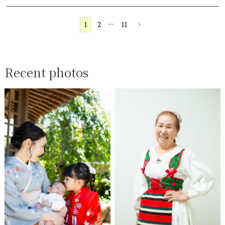
1
2
…
11
>
Recent photos