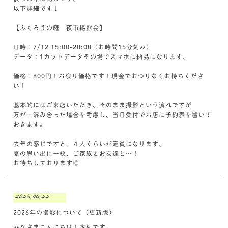
以下詳細です↓
【ふくろうの庭 夜市撮影会】
日時：7/12 15:00-20:00（お時間15分刻み）
データ：1カットデータその場でスマホに納品になります。
価格：800円！お祭り価格です！現金でおつりなくお持ちくださ
い！
基本的にはご来店いただき、そのまま撮影という流れですが
万が一混み合った場合を考慮し、当日受付でお店に予約表を置いて
おきます。
去年の感じですと、４人くらいが定員になります。
夏の思い出に一枚、ご家族とお友達と…！
お待ちしております◎
2026.06.22
2026年の撮影について（更新版）
みなさまこんにちは！木村です。