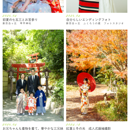
2026.05
2026.05
初夏の七五三とお宮参り
自分らしいエンディングフォト
新百合ヶ丘 琴平神社
新百合ヶ丘 ふくろうの庭 フォトスタジオ
2026.05
2025.12
お兄ちゃんも着物を着て、華やかな三兄妹
紅葉と冬の光 成人式振袖撮影