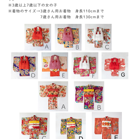
※3歳以上7歳以下の女の子
※着物のサイズ→3歳さん用お着物 身長110cmまで
7歳さん用お着物 身長130cmまで