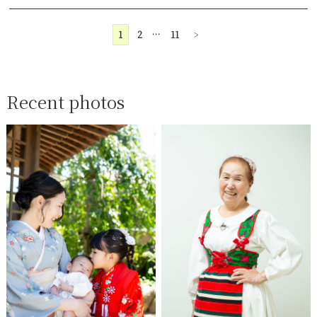
1
2
…
11
>
Recent photos