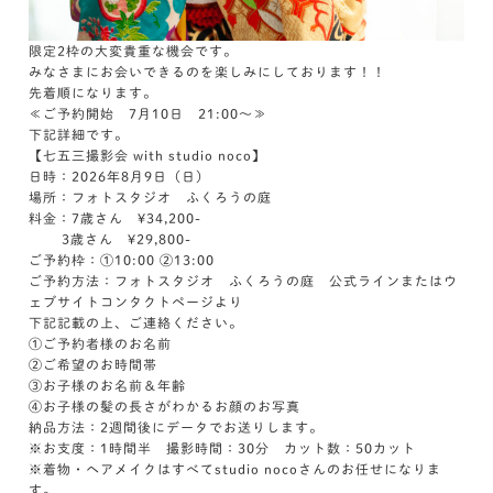
限定2枠の大変貴重な機会です。
みなさまにお会いできるのを楽しみにしております！！
先着順になります。
≪ご予約開始 7月10日 21:00～≫
下記詳細です。
【七五三撮影会 with studio noco】
日時：2026年8月9日（日）
場所：フォトスタジオ ふくろうの庭
料金：7歳さん ¥34,200-
3歳さん ¥29,800-
ご予約枠：①10:00 ②13:00
ご予約方法：フォトスタジオ ふくろうの庭 公式ラインまたはウ
ェブサイトコンタクトページより
下記記載の上、ご連絡ください。
①ご予約者様のお名前
②ご希望のお時間帯
③お子様のお名前＆年齢
④お子様の髪の長さがわかるお顔のお写真
納品方法：2週間後にデータでお送りします。
※お支度：1時間半 撮影時間：30分 カット数：50カット
※着物・ヘアメイクはすべてstudio nocoさんのお任せになりま
す。