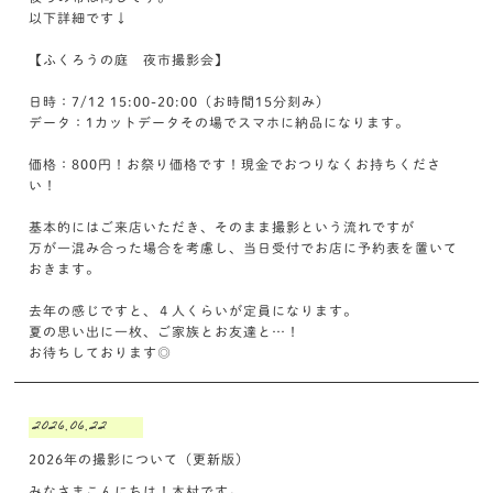
以下詳細です↓
【ふくろうの庭 夜市撮影会】
日時：7/12 15:00-20:00（お時間15分刻み）
データ：1カットデータその場でスマホに納品になります。
価格：800円！お祭り価格です！現金でおつりなくお持ちくださ
い！
基本的にはご来店いただき、そのまま撮影という流れですが
万が一混み合った場合を考慮し、当日受付でお店に予約表を置いて
おきます。
去年の感じですと、４人くらいが定員になります。
夏の思い出に一枚、ご家族とお友達と…！
お待ちしております◎
2026.06.22
2026年の撮影について（更新版）
みなさまこんにちは！木村です。