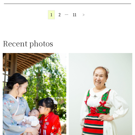
1
2
…
11
>
Recent photos