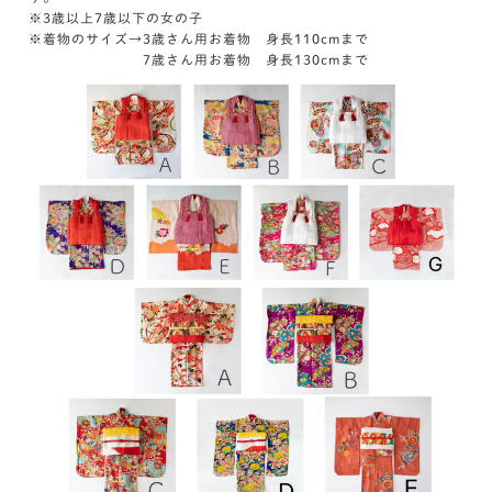
※3歳以上7歳以下の女の子
※着物のサイズ→3歳さん用お着物 身長110cmまで
7歳さん用お着物 身長130cmまで