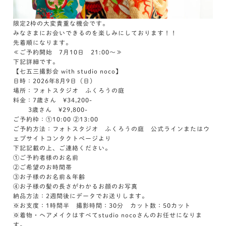
限定2枠の大変貴重な機会です。
みなさまにお会いできるのを楽しみにしております！！
先着順になります。
≪ご予約開始 7月10日 21:00～≫
下記詳細です。
【七五三撮影会 with studio noco】
日時：2026年8月9日（日）
場所：フォトスタジオ ふくろうの庭
料金：7歳さん ¥34,200-
3歳さん ¥29,800-
ご予約枠：①10:00 ②13:00
ご予約方法：フォトスタジオ ふくろうの庭 公式ラインまたはウ
ェブサイトコンタクトページより
下記記載の上、ご連絡ください。
①ご予約者様のお名前
②ご希望のお時間帯
③お子様のお名前＆年齢
④お子様の髪の長さがわかるお顔のお写真
納品方法：2週間後にデータでお送りします。
※お支度：1時間半 撮影時間：30分 カット数：50カット
※着物・ヘアメイクはすべてstudio nocoさんのお任せになりま
す。