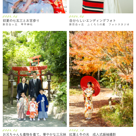
2026.05
2026.05
初夏の七五三とお宮参り
自分らしいエンディングフォト
新百合ヶ丘 琴平神社
新百合ヶ丘 ふくろうの庭 フォトスタジオ
2026.05
2025.12
お兄ちゃんも着物を着て、華やかな三兄妹
紅葉と冬の光 成人式振袖撮影