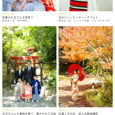
2026.05
2026.05
初夏の七五三とお宮参り
自分らしいエンディングフォト
新百合ヶ丘 琴平神社
新百合ヶ丘 ふくろうの庭 フォトスタジオ
2026.05
2025.12
お兄ちゃんも着物を着て、華やかな三兄妹
紅葉と冬の光 成人式振袖撮影