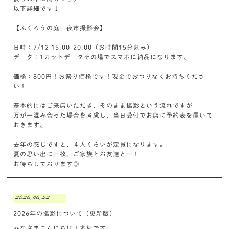
以下詳細です↓
【ふくろうの庭 夜市撮影会】
日時：7/12 15:00-20:00（お時間15分刻み）
データ：1カットデータその場でスマホに納品になります。
価格：800円！お祭り価格です！現金でおつりなくお持ちくださ
い！
基本的にはご来店いただき、そのまま撮影という流れですが
万が一混み合った場合を考慮し、当日受付でお店に予約表を置いて
おきます。
去年の感じですと、４人くらいが定員になります。
夏の思い出に一枚、ご家族とお友達と…！
お待ちしております◎
2026.06.22
2026年の撮影について（更新版）
みなさまこんにちは！木村です。