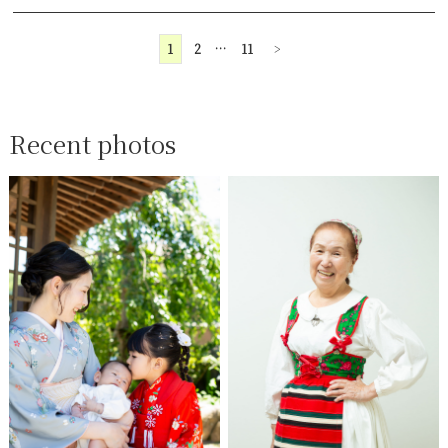
1
2
…
11
>
Recent photos