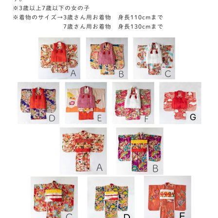
※3歳以上7歳以下の女の子
※着物のサイズ→3歳さん用お着物 身長110cmまで
7歳さん用お着物 身長130cmまで