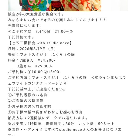
限定2枠の大変貴重な機会です。
みなさまにお会いできるのを楽しみにしております！！
先着順になります。
≪ご予約開始 7月10日 21:00～≫
下記詳細です。
【七五三撮影会 with studio noco】
日時：2026年8月9日（日）
場所：フォトスタジオ ふくろうの庭
料金：7歳さん ¥34,200-
3歳さん ¥29,800-
ご予約枠：①10:00 ②13:00
ご予約方法：フォトスタジオ ふくろうの庭 公式ラインまたはウ
ェブサイトコンタクトページより
下記記載の上、ご連絡ください。
①ご予約者様のお名前
②ご希望のお時間帯
③お子様のお名前＆年齢
④お子様の髪の長さがわかるお顔のお写真
納品方法：2週間後にデータでお送りします。
※お支度：1時間半 撮影時間：30分 カット数：50カット
※着物・ヘアメイクはすべてstudio nocoさんのお任せになりま
す。