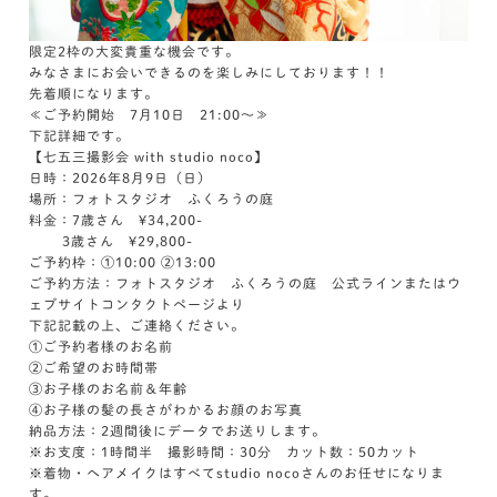
限定2枠の大変貴重な機会です。
みなさまにお会いできるのを楽しみにしております！！
先着順になります。
≪ご予約開始 7月10日 21:00～≫
下記詳細です。
【七五三撮影会 with studio noco】
日時：2026年8月9日（日）
場所：フォトスタジオ ふくろうの庭
料金：7歳さん ¥34,200-
3歳さん ¥29,800-
ご予約枠：①10:00 ②13:00
ご予約方法：フォトスタジオ ふくろうの庭 公式ラインまたはウ
ェブサイトコンタクトページより
下記記載の上、ご連絡ください。
①ご予約者様のお名前
②ご希望のお時間帯
③お子様のお名前＆年齢
④お子様の髪の長さがわかるお顔のお写真
納品方法：2週間後にデータでお送りします。
※お支度：1時間半 撮影時間：30分 カット数：50カット
※着物・ヘアメイクはすべてstudio nocoさんのお任せになりま
す。