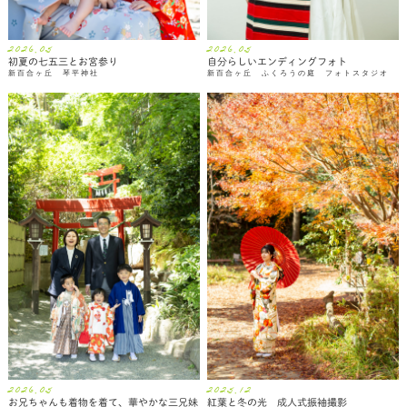
2026.05
2026.05
初夏の七五三とお宮参り
自分らしいエンディングフォト
新百合ヶ丘 琴平神社
新百合ヶ丘 ふくろうの庭 フォトスタジオ
2026.05
2025.12
お兄ちゃんも着物を着て、華やかな三兄妹
紅葉と冬の光 成人式振袖撮影