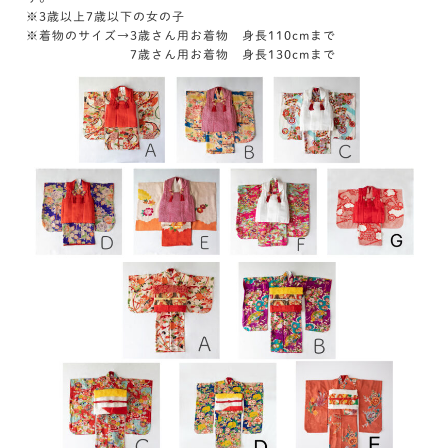
※3歳以上7歳以下の女の子
※着物のサイズ→3歳さん用お着物 身長110cmまで
7歳さん用お着物 身長130cmまで