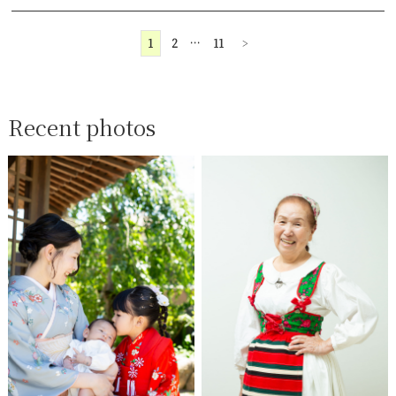
1
2
…
11
>
Recent photos