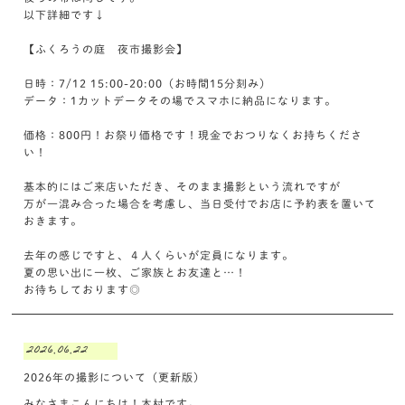
以下詳細です↓
【ふくろうの庭 夜市撮影会】
日時：7/12 15:00-20:00（お時間15分刻み）
データ：1カットデータその場でスマホに納品になります。
価格：800円！お祭り価格です！現金でおつりなくお持ちくださ
い！
基本的にはご来店いただき、そのまま撮影という流れですが
万が一混み合った場合を考慮し、当日受付でお店に予約表を置いて
おきます。
去年の感じですと、４人くらいが定員になります。
夏の思い出に一枚、ご家族とお友達と…！
お待ちしております◎
2026.06.22
2026年の撮影について（更新版）
みなさまこんにちは！木村です。