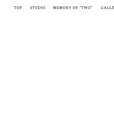
TOP
STUDIO
MEMORY OF “TWO”
GALL