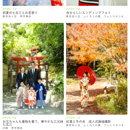
2026.05
2026.05
初夏の七五三とお宮参り
自分らしいエンディングフォト
新百合ヶ丘 琴平神社
新百合ヶ丘 ふくろうの庭 フォトスタジオ
2026.05
2025.12
お兄ちゃんも着物を着て、華やかな三兄妹
紅葉と冬の光 成人式振袖撮影
七五三
新百合ヶ丘 ふくろうの庭 フォトスタジオ
川崎 琴平神社