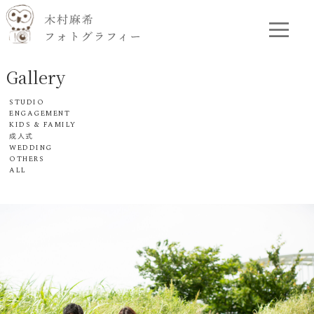
Gallery
STUDIO
ENGAGEMENT
KIDS & FAMILY
成人式
WEDDING
OTHERS
ALL