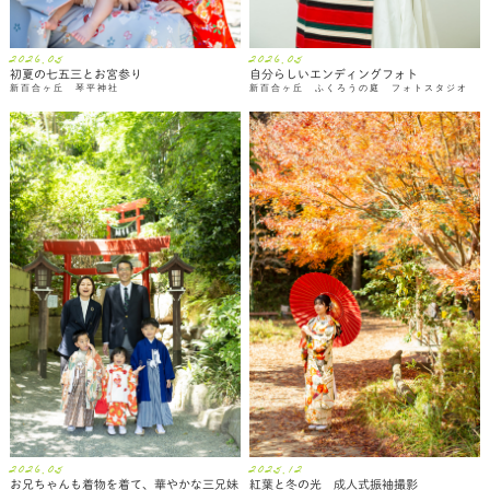
2026.05
2026.05
初夏の七五三とお宮参り
自分らしいエンディングフォト
新百合ヶ丘 琴平神社
新百合ヶ丘 ふくろうの庭 フォトスタジオ
2026.05
2025.12
お兄ちゃんも着物を着て、華やかな三兄妹
紅葉と冬の光 成人式振袖撮影