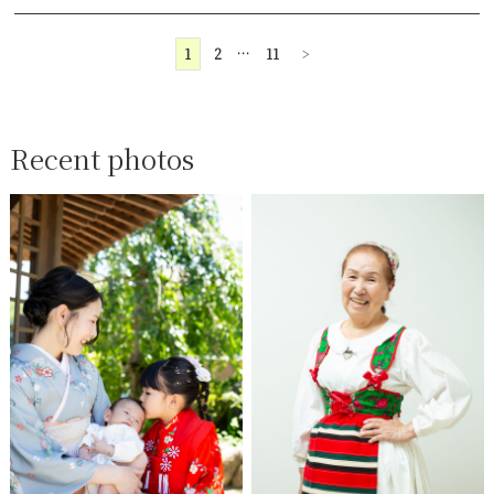
1
2
…
11
>
Recent photos