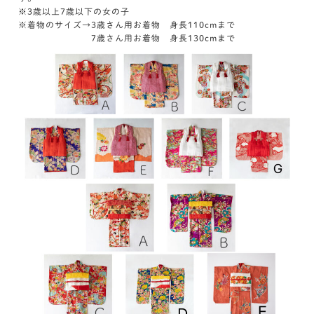
※3歳以上7歳以下の女の子
※着物のサイズ→3歳さん用お着物 身長110cmまで
7歳さん用お着物 身長130cmまで