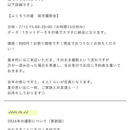
以下詳細です↓
【ふくろうの庭 夜市撮影会】
日時：7/12 15:00-20:00（お時間15分刻み）
データ：1カットデータその場でスマホに納品になります。
価格：800円！お祭り価格です！現金でおつりなくお持ちくださ
い！
基本的にはご来店いただき、そのまま撮影という流れですが
万が一混み合った場合を考慮し、当日受付でお店に予約表を置いて
おきます。
去年の感じですと、４人くらいが定員になります。
夏の思い出に一枚、ご家族とお友達と…！
お待ちしております◎
2026.06.22
2026年の撮影について（更新版）
みなさまこんにちは！木村です。