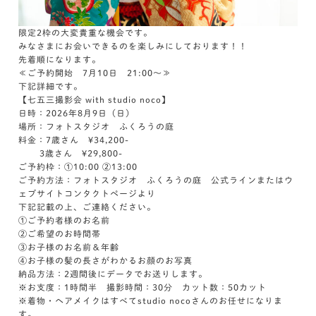
限定2枠の大変貴重な機会です。
みなさまにお会いできるのを楽しみにしております！！
先着順になります。
≪ご予約開始 7月10日 21:00～≫
下記詳細です。
【七五三撮影会 with studio noco】
日時：2026年8月9日（日）
場所：フォトスタジオ ふくろうの庭
料金：7歳さん ¥34,200-
3歳さん ¥29,800-
ご予約枠：①10:00 ②13:00
ご予約方法：フォトスタジオ ふくろうの庭 公式ラインまたはウ
ェブサイトコンタクトページより
下記記載の上、ご連絡ください。
①ご予約者様のお名前
②ご希望のお時間帯
③お子様のお名前＆年齢
④お子様の髪の長さがわかるお顔のお写真
納品方法：2週間後にデータでお送りします。
※お支度：1時間半 撮影時間：30分 カット数：50カット
※着物・ヘアメイクはすべてstudio nocoさんのお任せになりま
す。