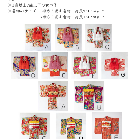
※3歳以上7歳以下の女の子
※着物のサイズ→3歳さん用お着物 身長110cmまで
7歳さん用お着物 身長130cmまで