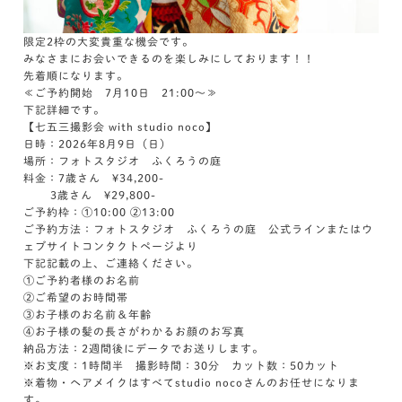
限定2枠の大変貴重な機会です。
みなさまにお会いできるのを楽しみにしております！！
先着順になります。
≪ご予約開始 7月10日 21:00～≫
下記詳細です。
【七五三撮影会 with studio noco】
日時：2026年8月9日（日）
場所：フォトスタジオ ふくろうの庭
料金：7歳さん ¥34,200-
3歳さん ¥29,800-
ご予約枠：①10:00 ②13:00
ご予約方法：フォトスタジオ ふくろうの庭 公式ラインまたはウ
ェブサイトコンタクトページより
下記記載の上、ご連絡ください。
①ご予約者様のお名前
②ご希望のお時間帯
③お子様のお名前＆年齢
④お子様の髪の長さがわかるお顔のお写真
納品方法：2週間後にデータでお送りします。
※お支度：1時間半 撮影時間：30分 カット数：50カット
※着物・ヘアメイクはすべてstudio nocoさんのお任せになりま
す。