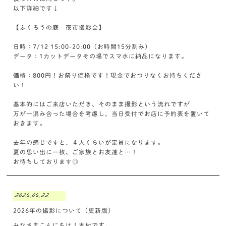
以下詳細です↓
【ふくろうの庭 夜市撮影会】
日時：7/12 15:00-20:00（お時間15分刻み）
データ：1カットデータその場でスマホに納品になります。
価格：800円！お祭り価格です！現金でおつりなくお持ちくださ
い！
基本的にはご来店いただき、そのまま撮影という流れですが
万が一混み合った場合を考慮し、当日受付でお店に予約表を置いて
おきます。
去年の感じですと、４人くらいが定員になります。
夏の思い出に一枚、ご家族とお友達と…！
お待ちしております◎
2026.06.22
2026年の撮影について（更新版）
みなさまこんにちは！木村です。