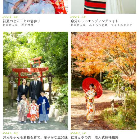
2026.05
2026.05
初夏の七五三とお宮参り
自分らしいエンディングフォト
新百合ヶ丘 琴平神社
新百合ヶ丘 ふくろうの庭 フォトスタジオ
2026.05
2025.12
お兄ちゃんも着物を着て、華やかな三兄妹
紅葉と冬の光 成人式振袖撮影