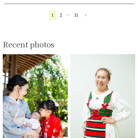
1
2
…
11
>
Recent photos