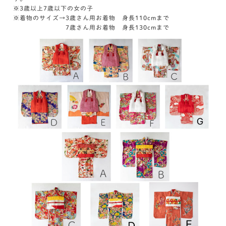
※3歳以上7歳以下の女の子
※着物のサイズ→3歳さん用お着物 身長110cmまで
7歳さん用お着物 身長130cmまで