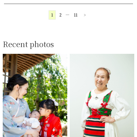
1
2
…
11
>
Recent photos