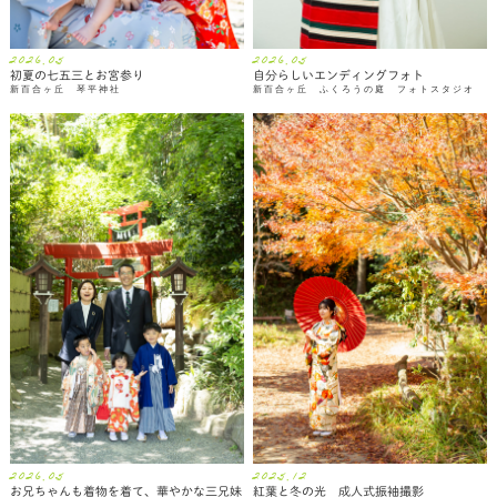
2026.05
2026.05
初夏の七五三とお宮参り
自分らしいエンディングフォト
新百合ヶ丘 琴平神社
新百合ヶ丘 ふくろうの庭 フォトスタジオ
2026.05
2025.12
お兄ちゃんも着物を着て、華やかな三兄妹
紅葉と冬の光 成人式振袖撮影