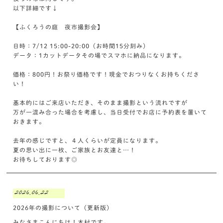
以下詳細です↓
【ふくろうの庭 夜市撮影会】
日時：7/12 15:00-20:00（お時間15分刻み）
データ：1カットデータその場でスマホに納品になります。
価格：800円！お祭り価格です！現金でおつりなくお持ちくださ
い！
基本的にはご来店いただき、そのまま撮影という流れですが
万が一混み合った場合を考慮し、当日受付でお店に予約表を置いて
おきます。
去年の感じですと、４人くらいが定員になります。
夏の思い出に一枚、ご家族とお友達と…！
お待ちしております◎
2026.06.22
2026年の撮影について（更新版）
みなさまこんにちは！木村です。