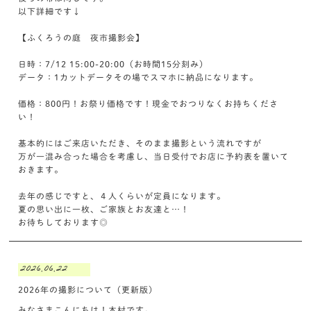
以下詳細です↓
【ふくろうの庭 夜市撮影会】
日時：7/12 15:00-20:00（お時間15分刻み）
データ：1カットデータその場でスマホに納品になります。
価格：800円！お祭り価格です！現金でおつりなくお持ちくださ
い！
基本的にはご来店いただき、そのまま撮影という流れですが
万が一混み合った場合を考慮し、当日受付でお店に予約表を置いて
おきます。
去年の感じですと、４人くらいが定員になります。
夏の思い出に一枚、ご家族とお友達と…！
お待ちしております◎
2026.06.22
2026年の撮影について（更新版）
みなさまこんにちは！木村です。