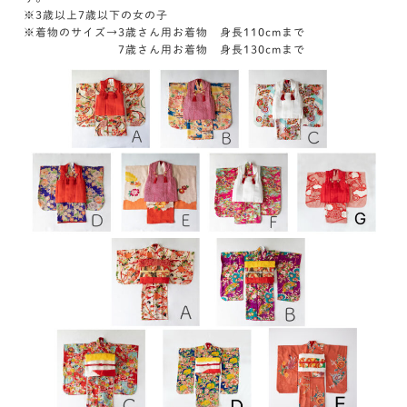
※3歳以上7歳以下の女の子
※着物のサイズ→3歳さん用お着物 身長110cmまで
7歳さん用お着物 身長130cmまで