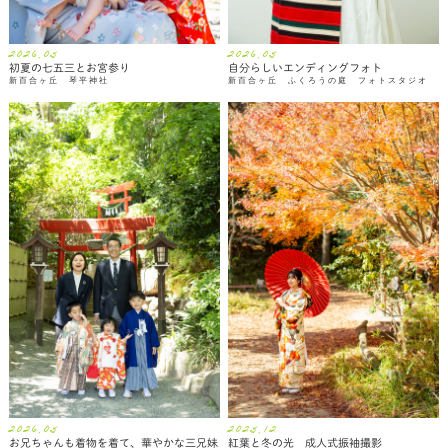
2026.05
2026.05
初夏の七五三とお宮参り
自分らしいエンディングフォト
新百合ヶ丘 琴平神社
新百合ヶ丘 ふくろうの庭 フォトスタジオ
2026.05
2025.12
お兄ちゃんも着物を着て、華やかな三兄妹
紅葉と冬の光 成人式振袖撮影