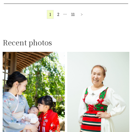
1
2
…
11
>
Recent photos