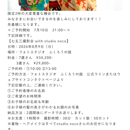
限定2枠の大変貴重な機会です。
みなさまにお会いできるのを楽しみにしております！！
先着順になります。
≪ご予約開始 7月10日 21:00～≫
下記詳細です。
【七五三撮影会 with studio noco】
日時：2026年8月9日（日）
場所：フォトスタジオ ふくろうの庭
料金：7歳さん ¥34,200-
3歳さん ¥29,800-
ご予約枠：①10:00 ②13:00
ご予約方法：フォトスタジオ ふくろうの庭 公式ラインまたはウ
ェブサイトコンタクトページより
下記記載の上、ご連絡ください。
①ご予約者様のお名前
②ご希望のお時間帯
③お子様のお名前＆年齢
④お子様の髪の長さがわかるお顔のお写真
納品方法：2週間後にデータでお送りします。
※お支度：1時間半 撮影時間：30分 カット数：50カット
※着物・ヘアメイクはすべてstudio nocoさんのお任せになりま
す。