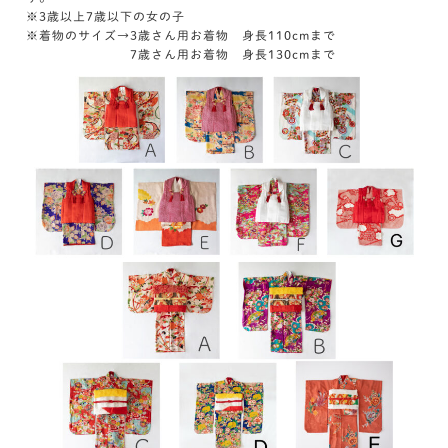
※3歳以上7歳以下の女の子
※着物のサイズ→3歳さん用お着物 身長110cmまで
7歳さん用お着物 身長130cmまで