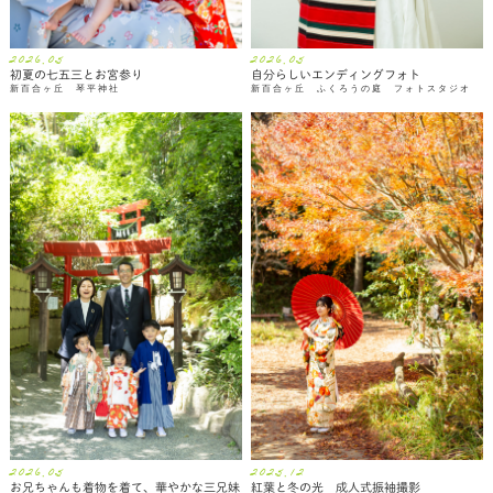
2026.05
2026.05
初夏の七五三とお宮参り
自分らしいエンディングフォト
新百合ヶ丘 琴平神社
新百合ヶ丘 ふくろうの庭 フォトスタジオ
2026.05
2025.12
お兄ちゃんも着物を着て、華やかな三兄妹
紅葉と冬の光 成人式振袖撮影