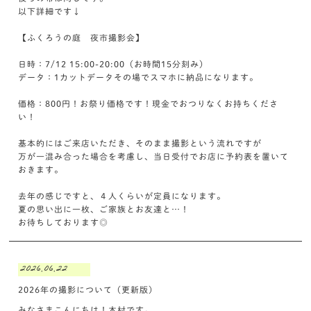
以下詳細です↓
【ふくろうの庭 夜市撮影会】
日時：7/12 15:00-20:00（お時間15分刻み）
データ：1カットデータその場でスマホに納品になります。
価格：800円！お祭り価格です！現金でおつりなくお持ちくださ
い！
基本的にはご来店いただき、そのまま撮影という流れですが
万が一混み合った場合を考慮し、当日受付でお店に予約表を置いて
おきます。
去年の感じですと、４人くらいが定員になります。
夏の思い出に一枚、ご家族とお友達と…！
お待ちしております◎
2026.06.22
2026年の撮影について（更新版）
みなさまこんにちは！木村です。