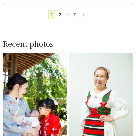
1
2
…
11
>
Recent photos