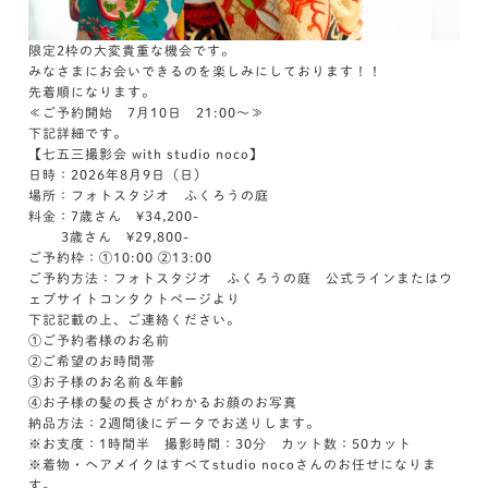
限定2枠の大変貴重な機会です。
みなさまにお会いできるのを楽しみにしております！！
先着順になります。
≪ご予約開始 7月10日 21:00～≫
下記詳細です。
【七五三撮影会 with studio noco】
日時：2026年8月9日（日）
場所：フォトスタジオ ふくろうの庭
料金：7歳さん ¥34,200-
3歳さん ¥29,800-
ご予約枠：①10:00 ②13:00
ご予約方法：フォトスタジオ ふくろうの庭 公式ラインまたはウ
ェブサイトコンタクトページより
下記記載の上、ご連絡ください。
①ご予約者様のお名前
②ご希望のお時間帯
③お子様のお名前＆年齢
④お子様の髪の長さがわかるお顔のお写真
納品方法：2週間後にデータでお送りします。
※お支度：1時間半 撮影時間：30分 カット数：50カット
※着物・ヘアメイクはすべてstudio nocoさんのお任せになりま
す。