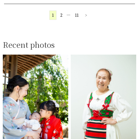
1
2
…
11
>
Recent photos