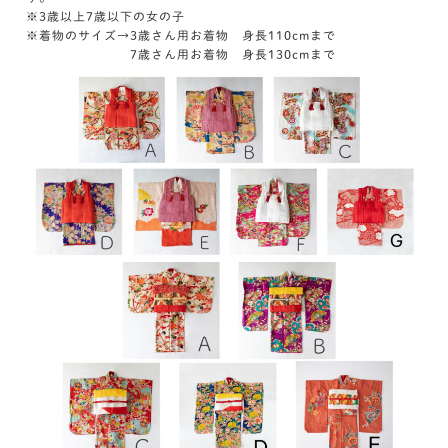
※3歳以上7歳以下の女の子
※着物のサイズ→3歳さん用お着物 身長110cmまで
7歳さん用お着物 身長130cmまで