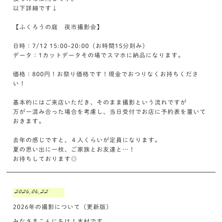
以下詳細です↓
【ふくろうの庭 夜市撮影会】
日時：7/12 15:00-20:00（お時間15分刻み）
データ：1カットデータその場でスマホに納品になります。
価格：800円！お祭り価格です！現金でおつりなくお持ちくださ
い！
基本的にはご来店いただき、そのまま撮影という流れですが
万が一混み合った場合を考慮し、当日受付でお店に予約表を置いて
おきます。
去年の感じですと、４人くらいが定員になります。
夏の思い出に一枚、ご家族とお友達と…！
お待ちしております◎
2026.06.22
2026年の撮影について（更新版）
みなさまこんにちは！木村です。