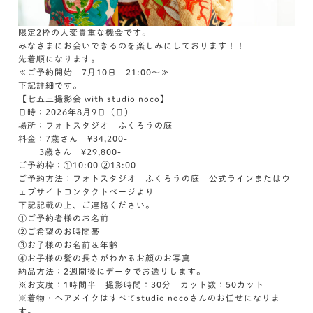
限定2枠の大変貴重な機会です。
みなさまにお会いできるのを楽しみにしております！！
先着順になります。
≪ご予約開始 7月10日 21:00～≫
下記詳細です。
【七五三撮影会 with studio noco】
日時：2026年8月9日（日）
場所：フォトスタジオ ふくろうの庭
料金：7歳さん ¥34,200-
3歳さん ¥29,800-
ご予約枠：①10:00 ②13:00
ご予約方法：フォトスタジオ ふくろうの庭 公式ラインまたはウ
ェブサイトコンタクトページより
下記記載の上、ご連絡ください。
①ご予約者様のお名前
②ご希望のお時間帯
③お子様のお名前＆年齢
④お子様の髪の長さがわかるお顔のお写真
納品方法：2週間後にデータでお送りします。
※お支度：1時間半 撮影時間：30分 カット数：50カット
※着物・ヘアメイクはすべてstudio nocoさんのお任せになりま
す。