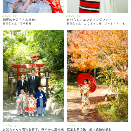
2026.05
2026.05
初夏の七五三とお宮参り
自分らしいエンディングフォト
新百合ヶ丘 琴平神社
新百合ヶ丘 ふくろうの庭 フォトスタジオ
2026.05
2025.12
お兄ちゃんも着物を着て、華やかな三兄妹
紅葉と冬の光 成人式振袖撮影