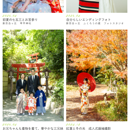
2026.05
2026.05
初夏の七五三とお宮参り
自分らしいエンディングフォト
新百合ヶ丘 琴平神社
新百合ヶ丘 ふくろうの庭 フォトスタジオ
2026.05
2025.12
お兄ちゃんも着物を着て、華やかな三兄妹
紅葉と冬の光 成人式振袖撮影