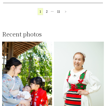
1
2
…
11
>
Recent photos