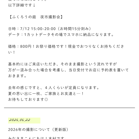
以下詳細です↓
【ふくろうの庭 夜市撮影会】
日時：7/12 15:00-20:00（お時間15分刻み）
データ：1カットデータその場でスマホに納品になります。
価格：800円！お祭り価格です！現金でおつりなくお持ちくださ
い！
基本的にはご来店いただき、そのまま撮影という流れですが
万が一混み合った場合を考慮し、当日受付でお店に予約表を置いて
おきます。
去年の感じですと、４人くらいが定員になります。
夏の思い出に一枚、ご家族とお友達と…！
お待ちしております◎
2026.06.22
2026年の撮影について（更新版）
みなさまこんにちは！木村です。