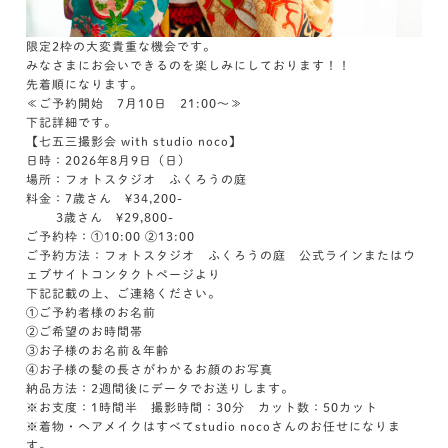
限定2枠の大変貴重な機会です。
みなさまにお会いできるのを楽しみにしております！！
先着順になります。
≪ご予約開始 7月10日 21:00～≫
下記詳細です。
【七五三撮影会 with studio noco】
日時：2026年8月9日（日）
場所：フォトスタジオ ふくろうの庭
料金：7歳さん ¥34,200-
3歳さん ¥29,800-
ご予約枠：①10:00 ②13:00
ご予約方法：フォトスタジオ ふくろうの庭 公式ラインまたはウ
ェブサイトコンタクトページより
下記記載の上、ご連絡ください。
①ご予約者様のお名前
②ご希望のお時間帯
③お子様のお名前＆年齢
④お子様の髪の長さがわかるお顔のお写真
納品方法：2週間後にデータでお送りします。
※お支度：1時間半 撮影時間：30分 カット数：50カット
※着物・ヘアメイクはすべてstudio nocoさんのお任せになりま
す。