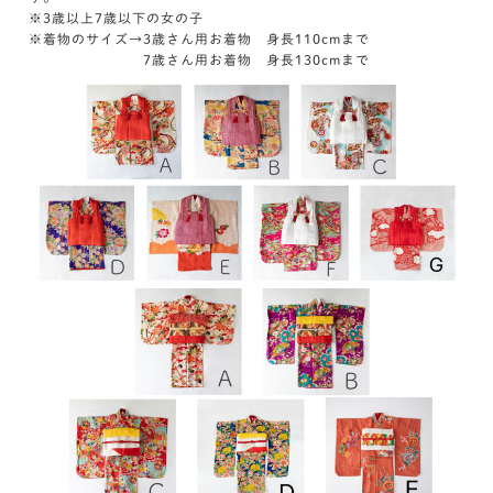
※3歳以上7歳以下の女の子
※着物のサイズ→3歳さん用お着物 身長110cmまで
7歳さん用お着物 身長130cmまで