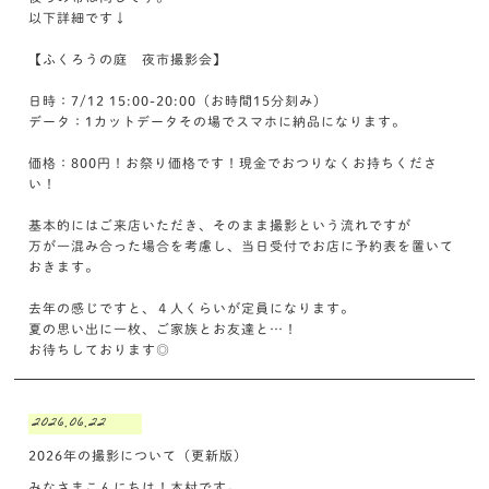
以下詳細です↓
【ふくろうの庭 夜市撮影会】
日時：7/12 15:00-20:00（お時間15分刻み）
データ：1カットデータその場でスマホに納品になります。
価格：800円！お祭り価格です！現金でおつりなくお持ちくださ
い！
基本的にはご来店いただき、そのまま撮影という流れですが
万が一混み合った場合を考慮し、当日受付でお店に予約表を置いて
おきます。
去年の感じですと、４人くらいが定員になります。
夏の思い出に一枚、ご家族とお友達と…！
お待ちしております◎
2026.06.22
2026年の撮影について（更新版）
みなさまこんにちは！木村です。