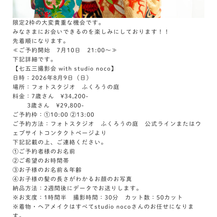
限定2枠の大変貴重な機会です。
みなさまにお会いできるのを楽しみにしております！！
先着順になります。
≪ご予約開始 7月10日 21:00～≫
下記詳細です。
【七五三撮影会 with studio noco】
日時：2026年8月9日（日）
場所：フォトスタジオ ふくろうの庭
料金：7歳さん ¥34,200-
3歳さん ¥29,800-
ご予約枠：①10:00 ②13:00
ご予約方法：フォトスタジオ ふくろうの庭 公式ラインまたはウ
ェブサイトコンタクトページより
下記記載の上、ご連絡ください。
①ご予約者様のお名前
②ご希望のお時間帯
③お子様のお名前＆年齢
④お子様の髪の長さがわかるお顔のお写真
納品方法：2週間後にデータでお送りします。
※お支度：1時間半 撮影時間：30分 カット数：50カット
※着物・ヘアメイクはすべてstudio nocoさんのお任せになりま
す。