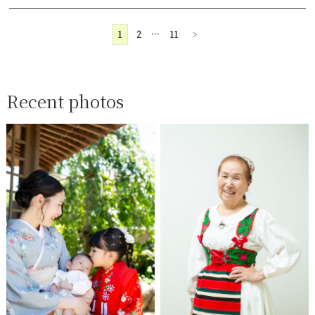
1
2
…
11
>
Recent photos