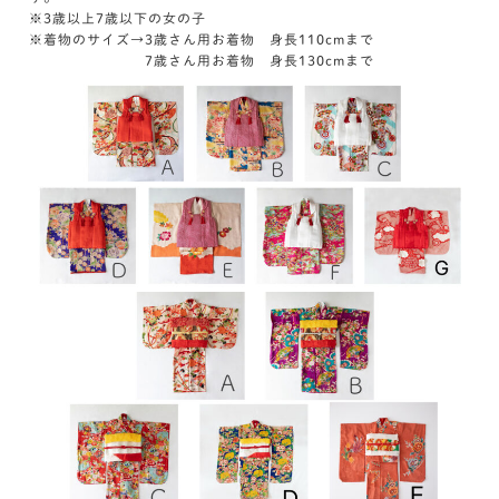
※3歳以上7歳以下の女の子
※着物のサイズ→3歳さん用お着物 身長110cmまで
7歳さん用お着物 身長130cmまで