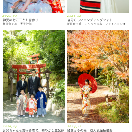
2026.05
2026.05
初夏の七五三とお宮参り
自分らしいエンディングフォト
新百合ヶ丘 琴平神社
新百合ヶ丘 ふくろうの庭 フォトスタジオ
2026.05
2025.12
お兄ちゃんも着物を着て、華やかな三兄妹
紅葉と冬の光 成人式振袖撮影