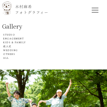
Gallery
STUDIO
ENGAGEMENT
KIDS & FAMILY
成人式
WEDDING
OTHERS
ALL