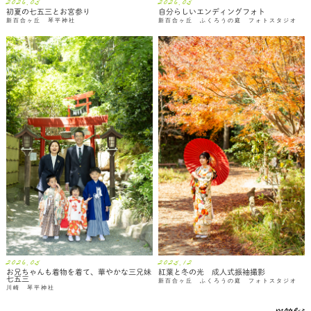
2026.05
2026.05
初夏の七五三とお宮参り
自分らしいエンディングフォト
新百合ヶ丘 琴平神社
新百合ヶ丘 ふくろうの庭 フォトスタジオ
2026.05
2025.12
お兄ちゃんも着物を着て、華やかな三兄妹
紅葉と冬の光 成人式振袖撮影
七五三
新百合ヶ丘 ふくろうの庭 フォトスタジオ
川崎 琴平神社
more >