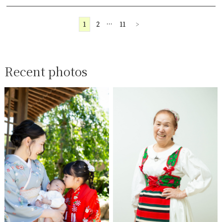
1
2
…
11
>
Recent photos