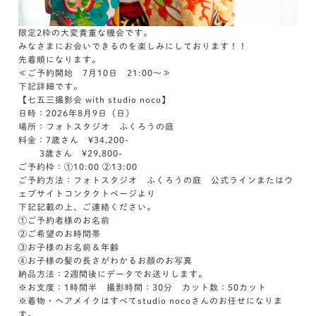
限定2枠の大変貴重な機会です。
みなさまにお会いできるのを楽しみにしております！！
先着順になります。
≪ご予約開始 7月10日 21:00～≫
下記詳細です。
【七五三撮影会 with studio noco】
日時：2026年8月9日（日）
場所：フォトスタジオ ふくろうの庭
料金：7歳さん ¥34,200-
3歳さん ¥29,800-
ご予約枠：①10:00 ②13:00
ご予約方法：フォトスタジオ ふくろうの庭 公式ラインまたはウ
ェブサイトコンタクトページより
下記記載の上、ご連絡ください。
①ご予約者様のお名前
②ご希望のお時間帯
③お子様のお名前＆年齢
④お子様の髪の長さがわかるお顔のお写真
納品方法：2週間後にデータでお送りします。
※お支度：1時間半 撮影時間：30分 カット数：50カット
※着物・ヘアメイクはすべてstudio nocoさんのお任せになりま
す。