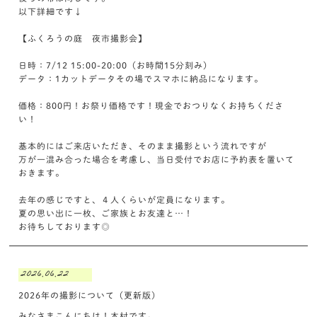
以下詳細です↓
【ふくろうの庭 夜市撮影会】
日時：7/12 15:00-20:00（お時間15分刻み）
データ：1カットデータその場でスマホに納品になります。
価格：800円！お祭り価格です！現金でおつりなくお持ちくださ
い！
基本的にはご来店いただき、そのまま撮影という流れですが
万が一混み合った場合を考慮し、当日受付でお店に予約表を置いて
おきます。
去年の感じですと、４人くらいが定員になります。
夏の思い出に一枚、ご家族とお友達と…！
お待ちしております◎
2026.06.22
2026年の撮影について（更新版）
みなさまこんにちは！木村です。