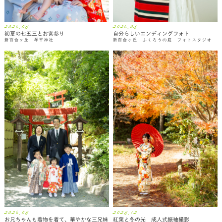
2026.05
2026.05
初夏の七五三とお宮参り
自分らしいエンディングフォト
新百合ヶ丘 琴平神社
新百合ヶ丘 ふくろうの庭 フォトスタジオ
2026.05
2025.12
お兄ちゃんも着物を着て、華やかな三兄妹
紅葉と冬の光 成人式振袖撮影