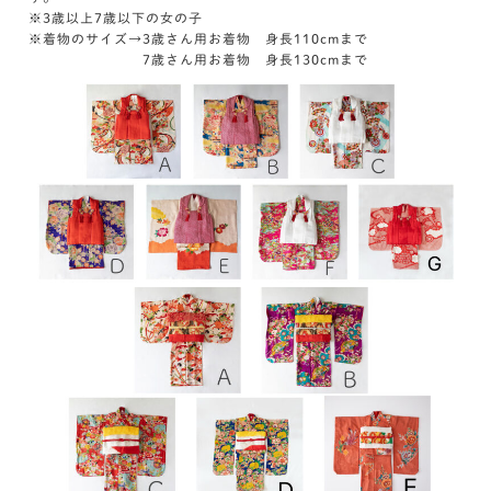
※3歳以上7歳以下の女の子
※着物のサイズ→3歳さん用お着物 身長110cmまで
7歳さん用お着物 身長130cmまで