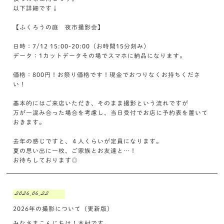
以下詳細です↓
【ふくろうの庭 夜市撮影会】
日時：7/12 15:00-20:00（お時間15分刻み）
データ：1カットデータその場でスマホに納品になります。
価格：800円！お祭り価格です！現金でおつりなくお持ちくださ
い！
基本的にはご来店いただき、そのまま撮影という流れですが
万が一混み合った場合を考慮し、当日受付でお店に予約表を置いて
おきます。
去年の感じですと、４人くらいが定員になります。
夏の思い出に一枚、ご家族とお友達と…！
お待ちしております◎
2026.06.22
2026年の撮影について（更新版）
みなさまこんにちは！木村です。