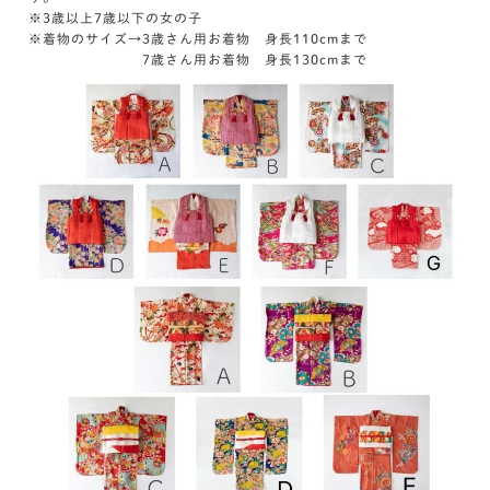
※3歳以上7歳以下の女の子
※着物のサイズ→3歳さん用お着物 身長110cmまで
7歳さん用お着物 身長130cmまで