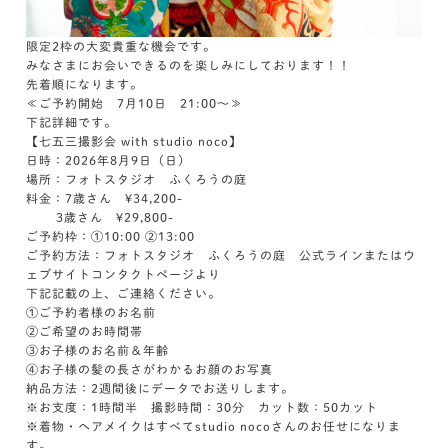
限定2枠の大変貴重な機会です。
みなさまにお会いできるのを楽しみにしております！！
先着順になります。
≪ご予約開始 7月10日 21:00～≫
下記詳細です。
【七五三撮影会 with studio noco】
日時：2026年8月9日（日）
場所：フォトスタジオ ふくろうの庭
料金：7歳さん ¥34,200-
3歳さん ¥29,800-
ご予約枠：①10:00 ②13:00
ご予約方法：フォトスタジオ ふくろうの庭 公式ラインまたはウ
ェブサイトコンタクトページより
下記記載の上、ご連絡ください。
①ご予約者様のお名前
②ご希望のお時間帯
③お子様のお名前＆年齢
④お子様の髪の長さがわかるお顔のお写真
納品方法：2週間後にデータでお送りします。
※お支度：1時間半 撮影時間：30分 カット数：50カット
※着物・ヘアメイクはすべてstudio nocoさんのお任せになりま
す。