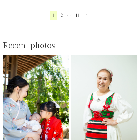
1
2
…
11
>
Recent photos