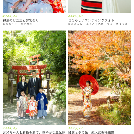
2026.05
2026.05
初夏の七五三とお宮参り
自分らしいエンディングフォト
新百合ヶ丘 琴平神社
新百合ヶ丘 ふくろうの庭 フォトスタジオ
2026.05
2025.12
お兄ちゃんも着物を着て、華やかな三兄妹
紅葉と冬の光 成人式振袖撮影