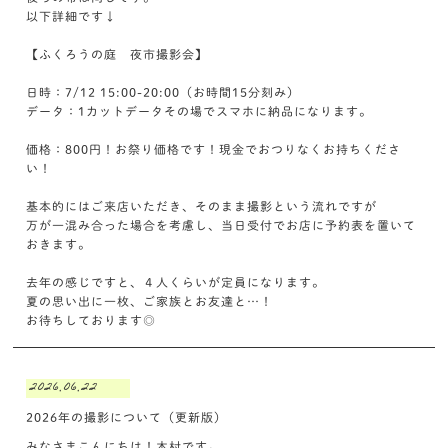
以下詳細です↓
【ふくろうの庭 夜市撮影会】
日時：7/12 15:00-20:00（お時間15分刻み）
データ：1カットデータその場でスマホに納品になります。
価格：800円！お祭り価格です！現金でおつりなくお持ちくださ
い！
基本的にはご来店いただき、そのまま撮影という流れですが
万が一混み合った場合を考慮し、当日受付でお店に予約表を置いて
おきます。
去年の感じですと、４人くらいが定員になります。
夏の思い出に一枚、ご家族とお友達と…！
お待ちしております◎
2026.06.22
2026年の撮影について（更新版）
みなさまこんにちは！木村です。