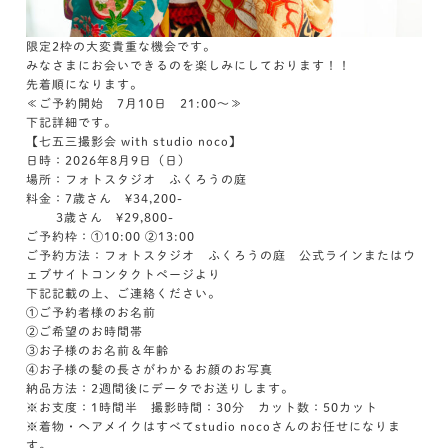
限定2枠の大変貴重な機会です。
みなさまにお会いできるのを楽しみにしております！！
先着順になります。
≪ご予約開始 7月10日 21:00～≫
下記詳細です。
【七五三撮影会 with studio noco】
日時：2026年8月9日（日）
場所：フォトスタジオ ふくろうの庭
料金：7歳さん ¥34,200-
3歳さん ¥29,800-
ご予約枠：①10:00 ②13:00
ご予約方法：フォトスタジオ ふくろうの庭 公式ラインまたはウ
ェブサイトコンタクトページより
下記記載の上、ご連絡ください。
①ご予約者様のお名前
②ご希望のお時間帯
③お子様のお名前＆年齢
④お子様の髪の長さがわかるお顔のお写真
納品方法：2週間後にデータでお送りします。
※お支度：1時間半 撮影時間：30分 カット数：50カット
※着物・ヘアメイクはすべてstudio nocoさんのお任せになりま
す。