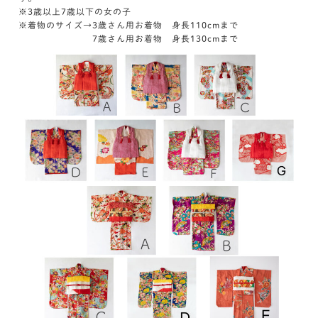
※3歳以上7歳以下の女の子
※着物のサイズ→3歳さん用お着物 身長110cmまで
7歳さん用お着物 身長130cmまで