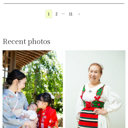
1
2
…
11
>
Recent photos