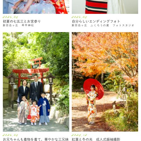
2026.05
2026.05
初夏の七五三とお宮参り
自分らしいエンディングフォト
新百合ヶ丘 琴平神社
新百合ヶ丘 ふくろうの庭 フォトスタジオ
2026.05
2025.12
お兄ちゃんも着物を着て、華やかな三兄妹
紅葉と冬の光 成人式振袖撮影