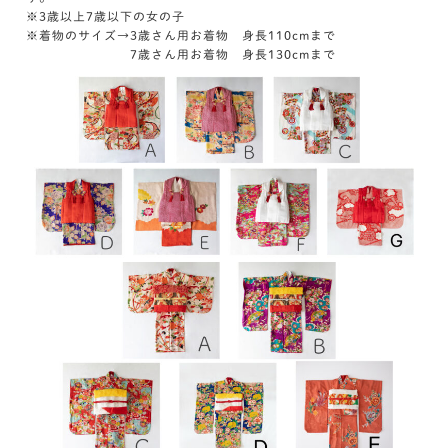
※3歳以上7歳以下の女の子
※着物のサイズ→3歳さん用お着物 身長110cmまで
7歳さん用お着物 身長130cmまで