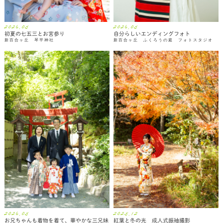
2026.05
2026.05
初夏の七五三とお宮参り
自分らしいエンディングフォト
新百合ヶ丘 琴平神社
新百合ヶ丘 ふくろうの庭 フォトスタジオ
2026.05
2025.12
お兄ちゃんも着物を着て、華やかな三兄妹
紅葉と冬の光 成人式振袖撮影