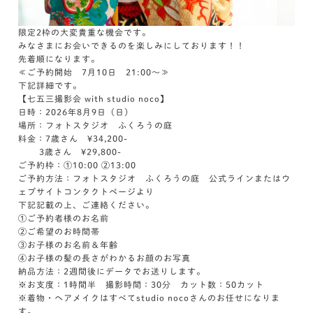
限定2枠の大変貴重な機会です。
みなさまにお会いできるのを楽しみにしております！！
先着順になります。
≪ご予約開始 7月10日 21:00～≫
下記詳細です。
【七五三撮影会 with studio noco】
日時：2026年8月9日（日）
場所：フォトスタジオ ふくろうの庭
料金：7歳さん ¥34,200-
3歳さん ¥29,800-
ご予約枠：①10:00 ②13:00
ご予約方法：フォトスタジオ ふくろうの庭 公式ラインまたはウ
ェブサイトコンタクトページより
下記記載の上、ご連絡ください。
①ご予約者様のお名前
②ご希望のお時間帯
③お子様のお名前＆年齢
④お子様の髪の長さがわかるお顔のお写真
納品方法：2週間後にデータでお送りします。
※お支度：1時間半 撮影時間：30分 カット数：50カット
※着物・ヘアメイクはすべてstudio nocoさんのお任せになりま
す。