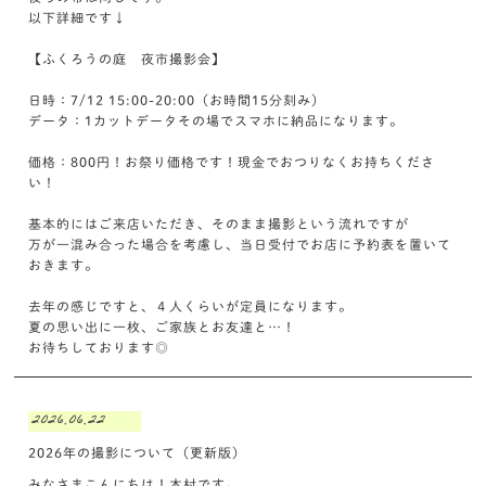
以下詳細です↓
【ふくろうの庭 夜市撮影会】
日時：7/12 15:00-20:00（お時間15分刻み）
データ：1カットデータその場でスマホに納品になります。
価格：800円！お祭り価格です！現金でおつりなくお持ちくださ
い！
基本的にはご来店いただき、そのまま撮影という流れですが
万が一混み合った場合を考慮し、当日受付でお店に予約表を置いて
おきます。
去年の感じですと、４人くらいが定員になります。
夏の思い出に一枚、ご家族とお友達と…！
お待ちしております◎
2026.06.22
2026年の撮影について（更新版）
みなさまこんにちは！木村です。