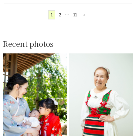
1
2
…
11
>
Recent photos