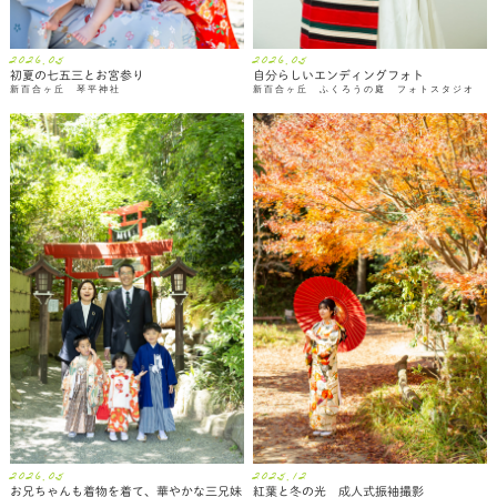
2026.05
2026.05
初夏の七五三とお宮参り
自分らしいエンディングフォト
新百合ヶ丘 琴平神社
新百合ヶ丘 ふくろうの庭 フォトスタジオ
2026.05
2025.12
お兄ちゃんも着物を着て、華やかな三兄妹
紅葉と冬の光 成人式振袖撮影