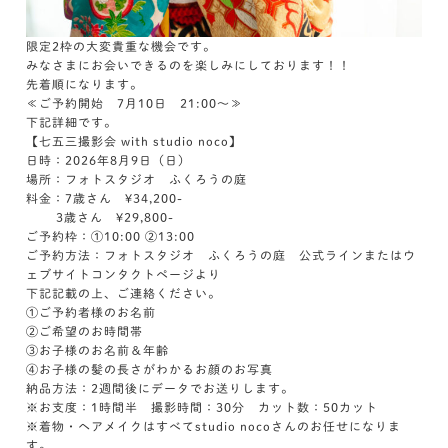
限定2枠の大変貴重な機会です。
みなさまにお会いできるのを楽しみにしております！！
先着順になります。
≪ご予約開始 7月10日 21:00～≫
下記詳細です。
【七五三撮影会 with studio noco】
日時：2026年8月9日（日）
場所：フォトスタジオ ふくろうの庭
料金：7歳さん ¥34,200-
3歳さん ¥29,800-
ご予約枠：①10:00 ②13:00
ご予約方法：フォトスタジオ ふくろうの庭 公式ラインまたはウ
ェブサイトコンタクトページより
下記記載の上、ご連絡ください。
①ご予約者様のお名前
②ご希望のお時間帯
③お子様のお名前＆年齢
④お子様の髪の長さがわかるお顔のお写真
納品方法：2週間後にデータでお送りします。
※お支度：1時間半 撮影時間：30分 カット数：50カット
※着物・ヘアメイクはすべてstudio nocoさんのお任せになりま
す。