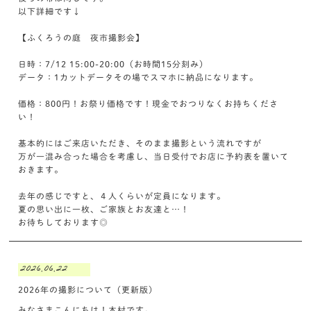
以下詳細です↓
【ふくろうの庭 夜市撮影会】
日時：7/12 15:00-20:00（お時間15分刻み）
データ：1カットデータその場でスマホに納品になります。
価格：800円！お祭り価格です！現金でおつりなくお持ちくださ
い！
基本的にはご来店いただき、そのまま撮影という流れですが
万が一混み合った場合を考慮し、当日受付でお店に予約表を置いて
おきます。
去年の感じですと、４人くらいが定員になります。
夏の思い出に一枚、ご家族とお友達と…！
お待ちしております◎
2026.06.22
2026年の撮影について（更新版）
みなさまこんにちは！木村です。