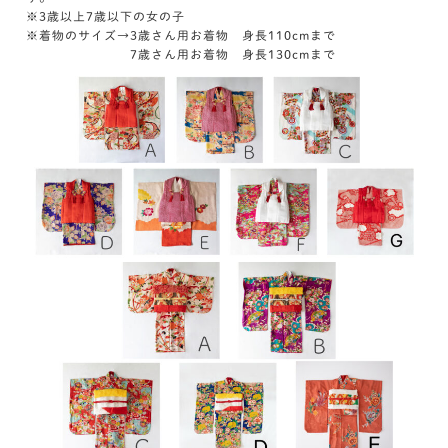
※3歳以上7歳以下の女の子
※着物のサイズ→3歳さん用お着物 身長110cmまで
7歳さん用お着物 身長130cmまで