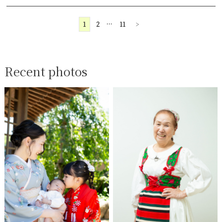
1
2
…
11
>
Recent photos