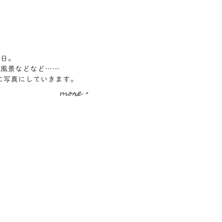
た日。
い風景などなど……
ように写真にしていきます。
more >