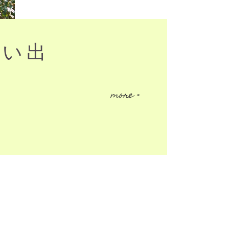
思い出
more >