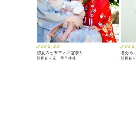
2026.05
2026
初夏の七五三とお宮参り
自分ら
新百合ヶ丘 琴平神社
新百合