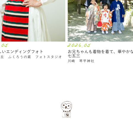
.05
2026.05
しいエンディングフォト
お兄ちゃんも着物を着て、華やか
七五三
ヶ丘 ふくろうの庭 フォトスタジオ
川崎 琴平神社