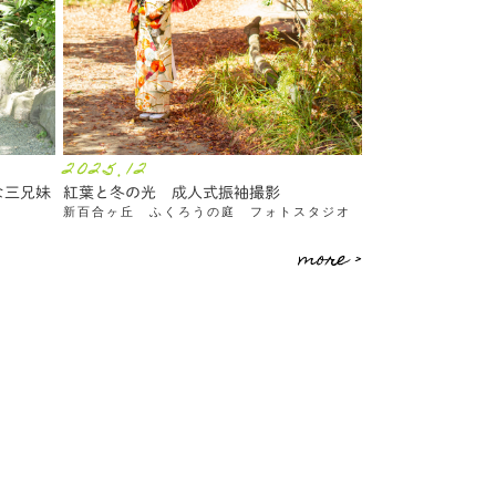
2025.12
な三兄妹
紅葉と冬の光 成人式振袖撮影
新百合ヶ丘 ふくろうの庭 フォトスタジオ
more >