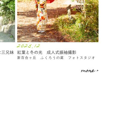
2025.12
な三兄妹
紅葉と冬の光 成人式振袖撮影
新百合ヶ丘 ふくろうの庭 フォトスタジオ
more >