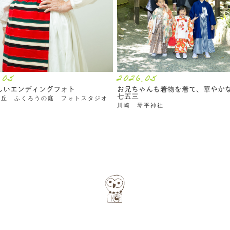
.05
2026.05
しいエンディングフォト
お兄ちゃんも着物を着て、華やか
七五三
ヶ丘 ふくろうの庭 フォトスタジオ
川崎 琴平神社