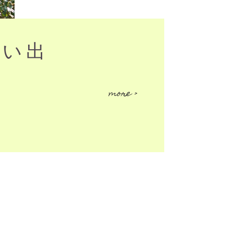
思い出
more >