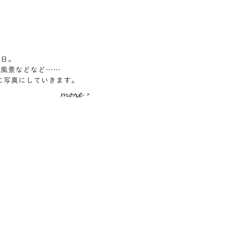
た日。
い風景などなど……
ように写真にしていきます。
more >