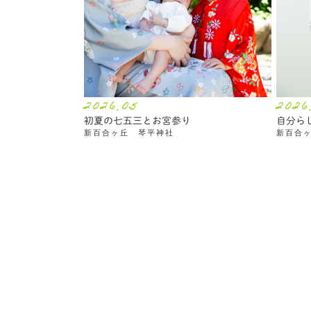
2026.05
2026
初夏の七五三とお宮参り
自分ら
新百合ヶ丘 琴平神社
新百合